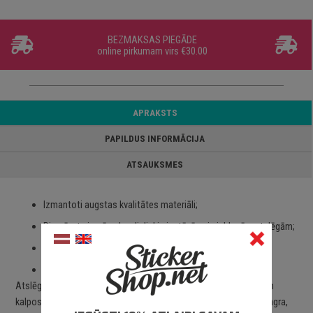
BEZMAKSAS PIEGĀDE
online pirkumam virs €30.00
APRAKSTS
PAPILDUS INFORMĀCIJA
ATSAUKSMES
Izmantoti augstas kvalitātes materiāli;
Piemērots izmērs, kas lieliski piestāvēs pie jebkurām atslēgām;
Viegli un ērti pievienot pie atslēgas;
Piegāde Latvijā un citviet pasaulē.
Atslēgu piekariņš lieliski piestāvēs pie jebkāda veida atslēgām un
kalpos gan kā atpazīšanas zīme, gan kā dizaina priekšmets. Stingra,