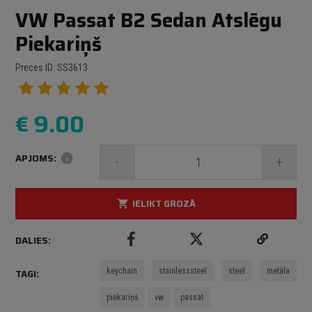
VW Passat B2 Sedan Atslēgu
Piekariņš
Preces ID: SS3613
€
9.00
APJOMS:
info
-
+
IELIKT GROZĀ
shopping_cart
DALIES:
keychain
stainlesssteel
steel
metāla
TAGI:
piekariņš
vw
passat