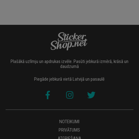
Plašākā uzlīmju un apdrukas izvēle. Pasūti jebkurā izmērā, krāsā un
daudzumā
Piegāde jebkurā vietā Latvijā un pasaulē
NOTEIKUMI
PRIVĀTUMS
ATGRIEŠANA