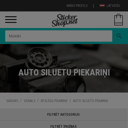
|
MANS PROFILS
LATVIEŠU
search
AUTO SILUETU PIEKARIŅI
/
/
/
SĀKUMS
VEIKALS
ATSLĒGU PIEKARIŅI
AUTO SILUETU PIEKARIŅI
FILTRĒT KATEGORIJU
FILTRĒT ĪPAŠĪBAS