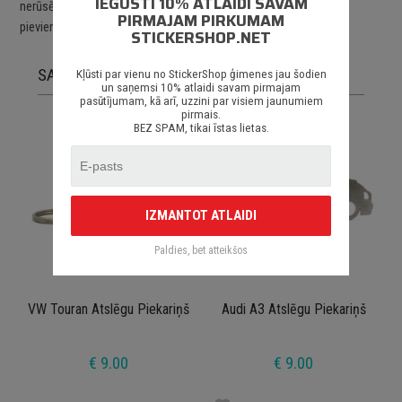
IEGŪSTI 10% ATLAIDI SAVAM
nerūsējoša tērauda ķēdīte un rinķis paredzēts vairāku atslēgu
PIRMAJAM PIRKUMAM
pievienošanai.
STICKERSHOP.NET
SAISTĪTĀS PRECES
Kļūsti par vienu no StickerShop ģimenes jau šodien
un saņemsi 10% atlaidi savam pirmajam
pasūtījumam, kā arī, uzzini par visiem jaunumiem
pirmais.
BEZ SPAM, tikai īstas lietas.
IZMANTOT ATLAIDI
Paldies, bet atteikšos
VW Touran Atslēgu Piekariņš
Audi A3 Atslēgu Piekariņš
€ 9.00
€ 9.00