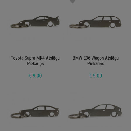
favorite
Toyota Supra MK4 Atslēgu
BMW E36 Wagon Atslēgu
Piekariņš
Piekariņš
€ 9.00
€ 9.00