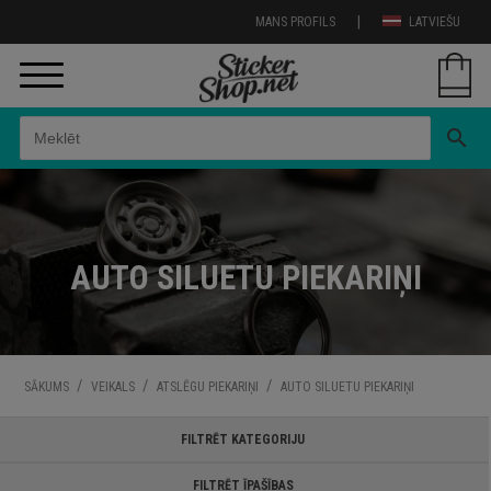
|
MANS PROFILS
LATVIEŠU
search
AUTO SILUETU PIEKARIŅI
/
/
/
SĀKUMS
VEIKALS
ATSLĒGU PIEKARIŅI
AUTO SILUETU PIEKARIŅI
FILTRĒT KATEGORIJU
FILTRĒT ĪPAŠĪBAS