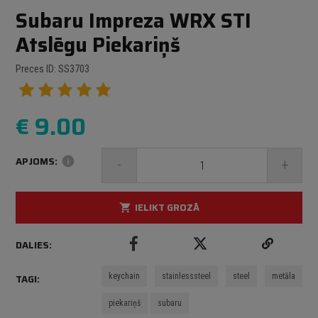
Subaru Impreza WRX STI
Atslēgu Piekariņš
Preces ID: SS3703
€
9.00
APJOMS:
info
-
+
IELIKT GROZĀ
shopping_cart
DALIES:
keychain
stainlesssteel
steel
metāla
TAGI:
piekariņš
subaru