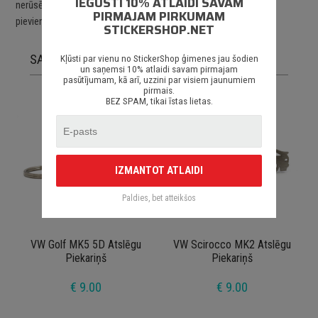
IEGŪSTI 10% ATLAIDI SAVAM
nerūsējoša tērauda ķēdīte un rinķis paredzēts vairāku atslēgu
PIRMAJAM PIRKUMAM
pievienošanai.
STICKERSHOP.NET
SAISTĪTĀS PRECES
Kļūsti par vienu no StickerShop ģimenes jau šodien
un saņemsi 10% atlaidi savam pirmajam
pasūtījumam, kā arī, uzzini par visiem jaunumiem
pirmais.
BEZ SPAM, tikai īstas lietas.
IZMANTOT ATLAIDI
Paldies, bet atteikšos
VW Golf MK5 5D Atslēgu
VW Scirocco MK2 Atslēgu
Piekariņš
Piekariņš
€ 9.00
€ 9.00