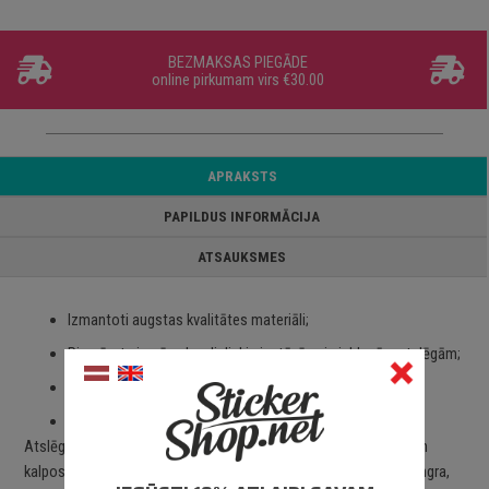
BEZMAKSAS PIEGĀDE
online pirkumam virs €30.00
APRAKSTS
PAPILDUS INFORMĀCIJA
ATSAUKSMES
Izmantoti augstas kvalitātes materiāli;
Piemērots izmērs, kas lieliski piestāvēs pie jebkurām atslēgām;
Viegli un ērti pievienot pie atslēgas;
Piegāde Latvijā un citviet pasaulē.
Atslēgu piekariņš lieliski piestāvēs pie jebkāda veida atslēgām un
kalpos gan kā atpazīšanas zīme, gan kā dizaina priekšmets. Stingra,