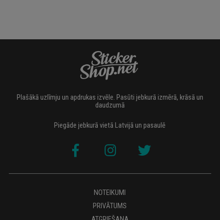
Plašākā uzlīmju un apdrukas izvēle. Pasūti jebkurā izmērā, krāsā un
daudzumā
Piegāde jebkurā vietā Latvijā un pasaulē
NOTEIKUMI
PRIVĀTUMS
ATGRIEŠANA