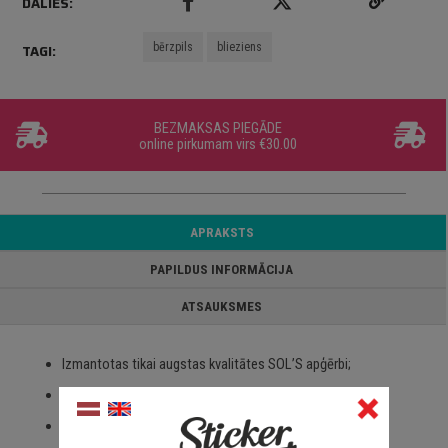
DALIES:
bērzpils
blieziens
TAGI:
BEZMAKSAS PIEGĀDE
online pirkumam virs €30.00
APRAKSTS
PAPILDUS INFORMĀCIJA
ATSAUKSMES
Izmantotas tikai augstas kvalitātes SOL’S apģērbi;
100% kokvilna;
Paredzēts visa veida apdrukai un izšūšanai;