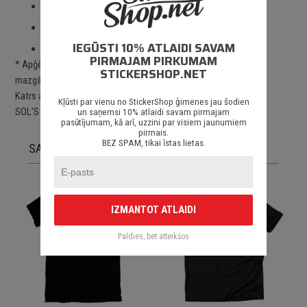
2 – 3 gadu drukas noturība *;
Kvalitatīva un profesionāla apdruka;
IEGŪSTI 10% ATLAIDI SAVAM
Piegāde Latvijā un citviet pasaulē.
PIRMAJAM PIRKUMAM
* Apģērbu ilgstošai drukas noturībai jāievēro tam paredzētos
STICKERSHOP.NET
mazgāšanas, žāvēšanas un lietošanas nosacījumus.
Katrs apģērbs ir apdrukāts pēc pasūtījuma uz augstas kvalītātes
Kļūsti par vienu no StickerShop ģimenes jau šodien
SOL’S apģērbiem.
un saņemsi 10% atlaidi savam pirmajam
pasūtījumam, kā arī, uzzini par visiem jaunumiem
pirmais.
BEZ SPAM, tikai īstas lietas.
SAISTĪTĀS PRECES
IZMANTOT ATLAIDI
Paldies, bet atteikšos