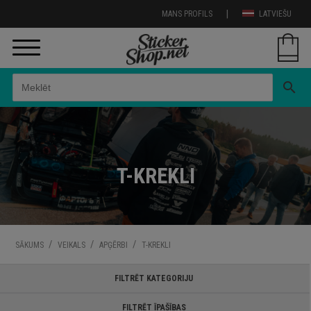
|
MANS PROFILS
LATVIEŠU
search
T-KREKLI
/
/
/
SĀKUMS
VEIKALS
APĢĒRBI
T-KREKLI
FILTRĒT KATEGORIJU
FILTRĒT ĪPAŠĪBAS