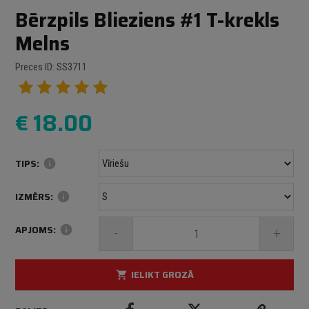
Bērzpils Blieziens #1 T-krekls
Melns
Preces ID: SS3711
€
18.00
TIPS:
info
IZMĒRS:
info
APJOMS:
info
-
+
IELIKT GROZĀ
shopping_cart