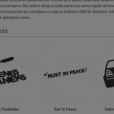
n novietojuma. Sīku uzlīmes detaļu noturība samazinās virsmu regulāri deformē
riezta vai printēta pēc pasūtījuma uz augstas kvalītātes ORACAL līmplēvēm. Uzl
 aplīmējamo virsmu.
ECES
 Pavēlnieks
Rust In Peace
Volks