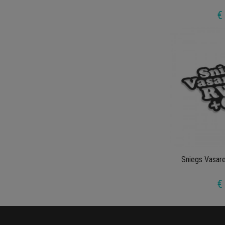
€
Sniegs Vasa
€