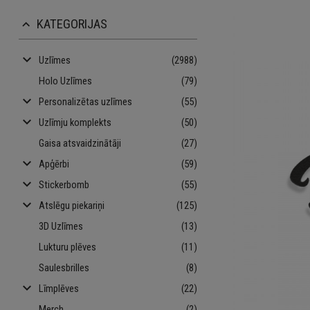
KATEGORIJAS
keyboard_arrow_up
keyboard_arrow_down
Uzlīmes
(2988)
Holo Uzlīmes
(79)
keyboard_arrow_down
Personalizētas uzlīmes
(55)
keyboard_arrow_down
Uzlīmju komplekts
(50)
Gaisa atsvaidzinātāji
(27)
keyboard_arrow_down
Apģērbi
(59)
keyboard_arrow_down
Stickerbomb
(55)
keyboard_arrow_down
Atslēgu piekariņi
(125)
3D Uzlīmes
(13)
Lukturu plēves
(11)
Saulesbrilles
(8)
keyboard_arrow_down
Līmplēves
(22)
Merch
(2)