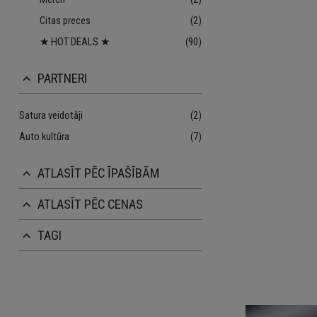
Citas preces
(2)
★ HOT DEALS ★
(90)
PARTNERI
keyboard_arrow_up
Satura veidotāji
(2)
Auto kultūra
(7)
ATLASĪT PĒC ĪPAŠĪBĀM
keyboard_arrow_up
ATLASĪT PĒC CENAS
keyboard_arrow_up
TAGI
keyboard_arrow_up