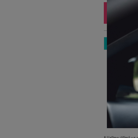
Iz
10
3 
Sp
Pa
kā
Pi
* Uzlīme jālīmē uz 