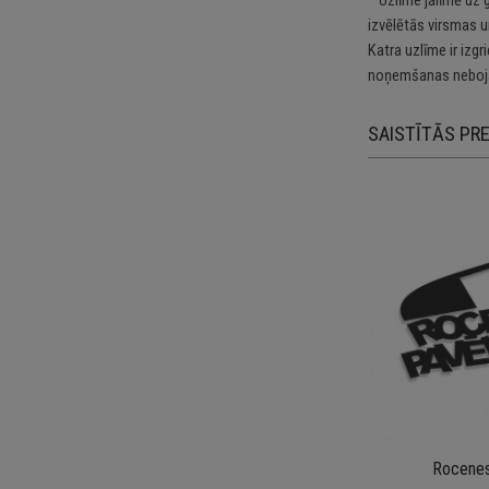
izvēlētās virsmas u
Katra uzlīme ir izg
noņemšanas nebojā
SAISTĪTĀS PR
Rocenes