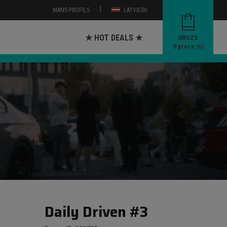
|
MANS PROFILS
LATVIEŠU
★ HOT DEALS ★
GROZS
0
prece (s)
Daily Driven #3