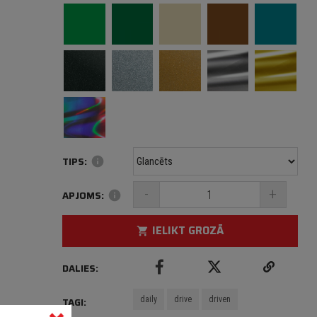
TIPS:
info
-
+
APJOMS:
info
IELIKT GROZĀ
shopping_cart
DALIES:
daily
drive
driven
TAGI: