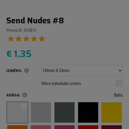
Send Nudes #8
Preces ID: SS3813
€
1.35
IZMĒRS:
info
Minimālais izmērs: 100 mm
mm
mm
Vēlos individuālu izmēru
Maksimālais izmērs: 1000 mm
KRĀSA:
info
Balts
check_circle