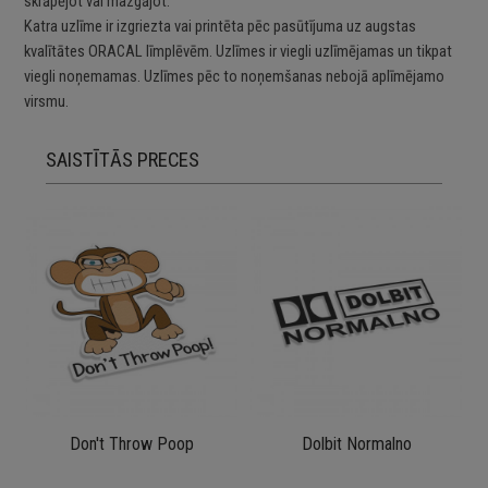
skrāpējot vai mazgājot.
Katra uzlīme ir izgriezta vai printēta pēc pasūtījuma uz augstas
kvalītātes ORACAL līmplēvēm. Uzlīmes ir viegli uzlīmējamas un tikpat
viegli noņemamas. Uzlīmes pēc to noņemšanas nebojā aplīmējamo
virsmu.
SAISTĪTĀS PRECES
Don't Throw Poop
Dolbit Normalno