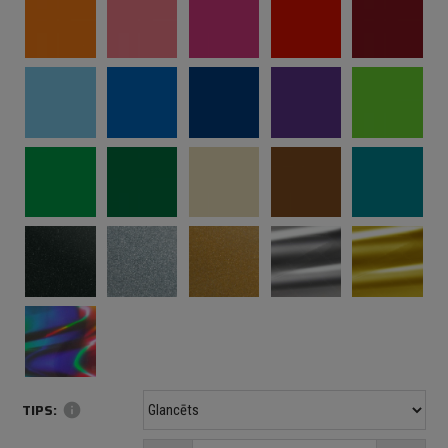
TIPS:
info