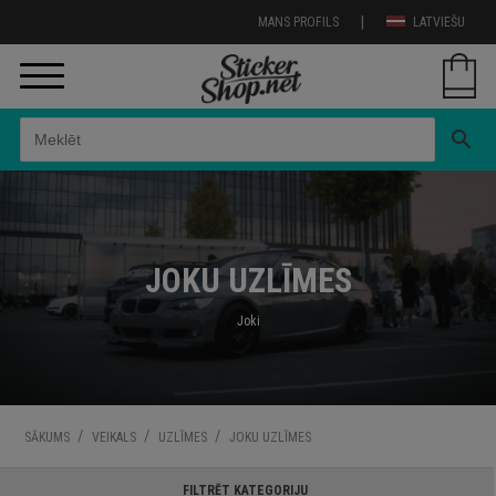
|
MANS PROFILS
LATVIEŠU
search
JOKU UZLĪMES
Joki
/
/
/
SĀKUMS
VEIKALS
UZLĪMES
JOKU UZLĪMES
FILTRĒT KATEGORIJU