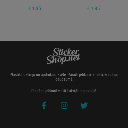
€ 1.35
€ 1.35
Plašākā uzlīmju un apdrukas izvēle. Pasūti jebkurā izmērā, krāsā un
daudzumā
Piegāde jebkurā vietā Latvijā un pasaulē