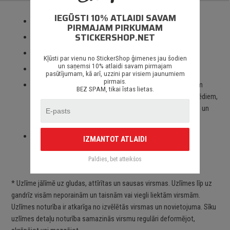
IEGŪSTI 10% ATLAIDI SAVAM
Izmantotas tikai augstas kvalitātes ORACAL līmplēves;
PIRMAJAM PIRKUMAM
STICKERSHOP.NET
100% mitrumizturība;
3 – 5 gadu līmplēves noturība *;
Kļūsti par vienu no StickerShop ģimenes jau šodien
un saņemsi 10% atlaidi savam pirmajam
Spēcīgs līmes slānis;
pasūtījumam, kā arī, uzzini par visiem jaunumiem
pirmais.
Paredzēts priekš auto stikliem, virsbūves daļām, krāsotām
BEZ SPAM, tikai īstas lietas.
virsmām, portatīvajiem/stacionārajiem datoriem, velosipēdiem,
motocikliem un motorolleriem, kā arī visām citām gludām un
neporainām virsmām;
Piegāde Latvijā un citviet pasaulē bez jebkādiem
IZMANTOT ATLAIDI
ierobežojumiem.
Paldies, bet atteikšos
* Uzlīme jālīmē uz gludas, attīrītas un sausas virsmas. Uzlīmes līp uz
gandrīz visām neporainām un taisnām vai viegli liektām virsmām.
Uzlīmes noturība ir atkarīga no izvēlētās virsmas un novietojuma. Sīku
uzlīmes detaļu noturība samazinās virsmu regulāri deformējot,