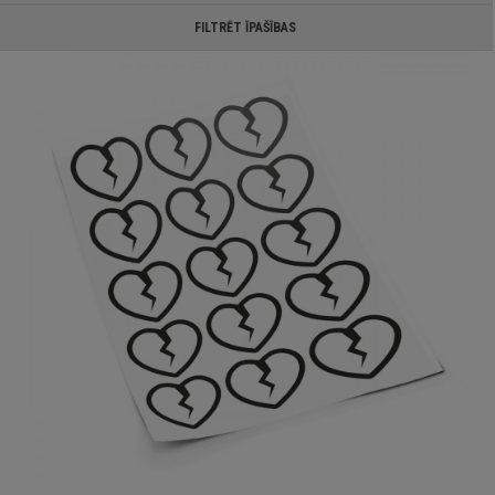
FILTRĒT ĪPAŠĪBAS