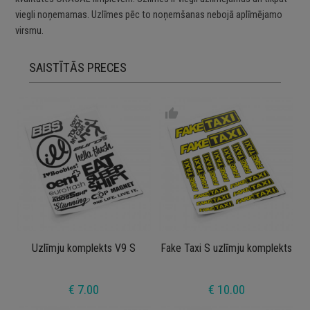
viegli noņemamas. Uzlīmes pēc to noņemšanas nebojā aplīmējamo
virsmu.
SAISTĪTĀS PRECES
thumb_up
Uzlīmju komplekts V9 S
Fake Taxi S uzlīmju komplekts
€ 7.00
€ 10.00