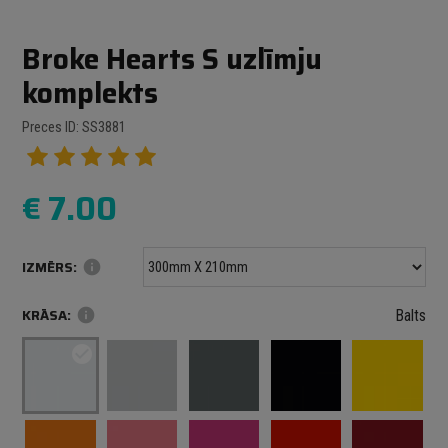
Broke Hearts S uzlīmju
komplekts
Preces ID: SS3881
€
7.00
IZMĒRS:
info
KRĀSA:
info
Balts
check_circle