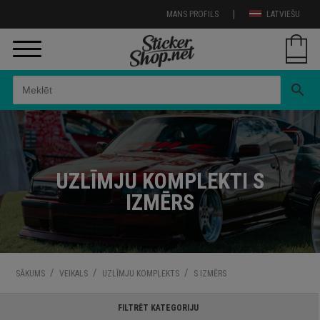
|
MANS PROFILS
LATVIEŠU
search
UZLĪMJU KOMPLEKTI S
IZMĒRS
/
/
/
SĀKUMS
VEIKALS
UZLĪMJU KOMPLEKTS
S IZMĒRS
FILTRĒT KATEGORIJU