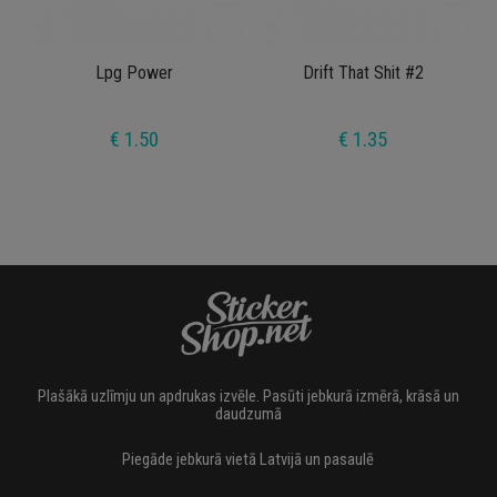
Lpg Power
Drift That Shit #2
€ 1.50
€ 1.35
Plašākā uzlīmju un apdrukas izvēle. Pasūti jebkurā izmērā, krāsā un
daudzumā
Piegāde jebkurā vietā Latvijā un pasaulē