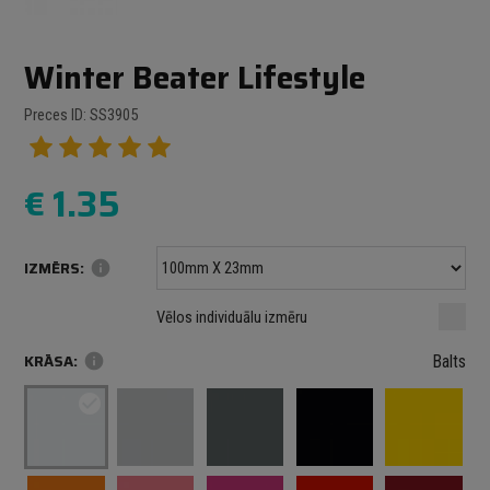
Winter Beater Lifestyle
Preces ID: SS3905
€
1.35
IZMĒRS:
info
Minimālais izmērs: 100 mm
mm
mm
Vēlos individuālu izmēru
Maksimālais izmērs: 1000 mm
KRĀSA:
info
Balts
check_circle