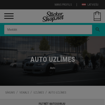
|
MANS PROFILS
LATVIEŠU
search
AUTO UZLĪMES
Auto
/
/
/
SĀKUMS
VEIKALS
UZLĪMES
AUTO UZLĪMES
FILTRĒT KATEGORIJU