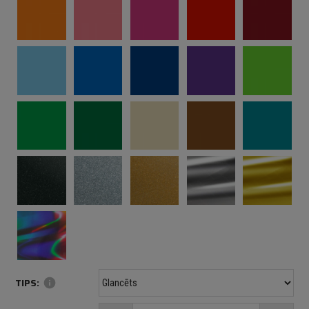
TIPS:
info