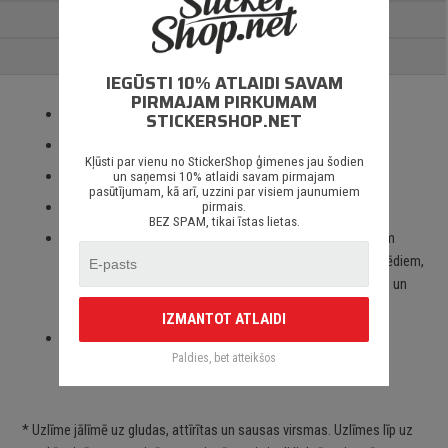
PAPILDUS INFORMĀCIJA
ATSAUKSMES
IEGŪSTI 10% ATLAIDI SAVAM
PIRMAJAM PIRKUMAM
Izmantotas tikai augstas kvalitātes ORACAL līmplēves;
STICKERSHOP.NET
100% mitrumizturība;
Kļūsti par vienu no StickerShop ģimenes jau šodien
3 – 5 gadu līmplēves noturība *;
un saņemsi 10% atlaidi savam pirmajam
pasūtījumam, kā arī, uzzini par visiem jaunumiem
Spēcīgs līmes slānis;
pirmais.
BEZ SPAM, tikai īstas lietas.
Paredzēts priekš auto stikliem, virsbūves daļām, krāsotām
virsmām, portatīvajiem/stacionārajiem datoriem, velosipēdiem,
motocikliem un motorolleriem, kā arī visām citām gludām un
neporainām virsmām;
IZMANTOT ATLAIDI
Piegāde Latvijā un citviet pasaulē bez jebkādiem
Paldies, bet atteikšos
ierobežojumiem.
* Uzlīme jālīmē uz gludas, attīrītas un sausas virsmas. Uzlīmes līp uz