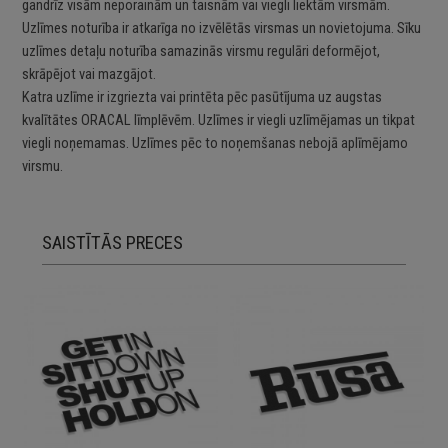
gandrīz visām neporainām un taisnām vai viegli liektām virsmām.
Uzlīmes noturība ir atkarīga no izvēlētās virsmas un novietojuma. Sīku
uzlīmes detaļu noturība samazinās virsmu regulāri deformējot,
skrāpējot vai mazgājot.
Katra uzlīme ir izgriezta vai printēta pēc pasūtījuma uz augstas
kvalītātes ORACAL līmplēvēm. Uzlīmes ir viegli uzlīmējamas un tikpat
viegli noņemamas. Uzlīmes pēc to noņemšanas nebojā aplīmējamo
virsmu.
SAISTĪTĀS PRECES