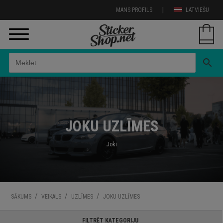
|
MANS PROFILS
LATVIEŠU
search
JOKU UZLĪMES
Joki
/
/
/
SĀKUMS
VEIKALS
UZLĪMES
JOKU UZLĪMES
FILTRĒT KATEGORIJU