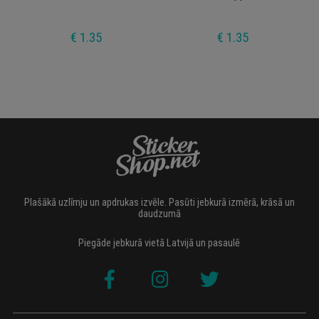
€ 1.35
€ 1.35
Plašākā uzlīmju un apdrukas izvēle. Pasūti jebkurā izmērā, krāsā un
daudzumā
Piegāde jebkurā vietā Latvijā un pasaulē