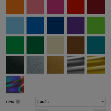
TIPS:
info