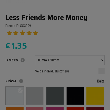
Less Friends More Money
Preces ID: SS3909
€
1.35
IZMĒRS:
info
Minimālais izmērs: 100 mm
mm
mm
Vēlos individuālu izmēru
Maksimālais izmērs: 1000 mm
KRĀSA:
info
Balts
check_circle