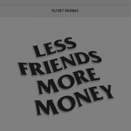
FILTRĒT ĪPAŠĪBAS