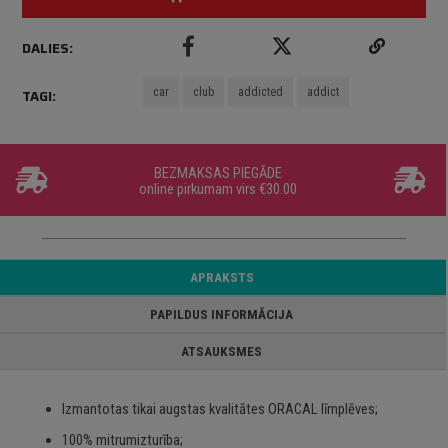
DALIES:
car
club
addicted
addict
TAGI:
BEZMAKSAS PIEGĀDE
online pirkumam virs €30.00
APRAKSTS
PAPILDUS INFORMĀCIJA
ATSAUKSMES
Izmantotas tikai augstas kvalitātes ORACAL līmplēves;
100% mitrumizturība;