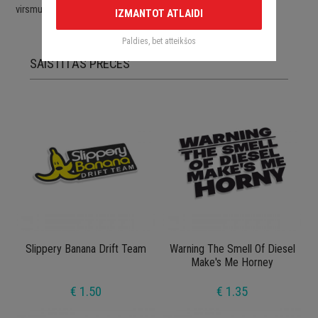
virsmu.
IZMANTOT ATLAIDI
Paldies, bet atteikšos
SAISTĪTĀS PRECES
Slippery Banana Drift Team
Warning The Smell Of Diesel
Make's Me Horney
€ 1.50
€ 1.35