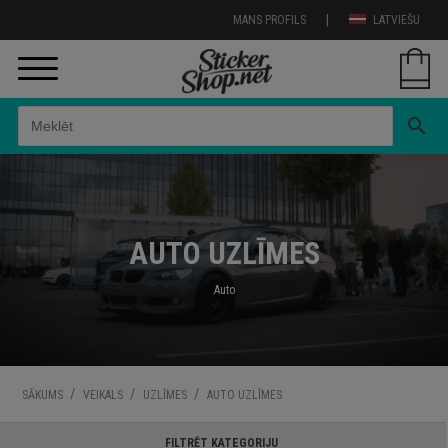
|
MANS PROFILS
LATVIEŠU
search
AUTO UZLĪMES
Auto
/
/
/
SĀKUMS
VEIKALS
UZLĪMES
AUTO UZLĪMES
FILTRĒT KATEGORIJU