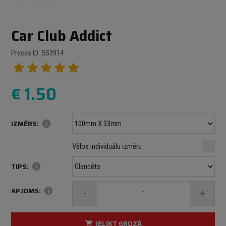
Car Club Addict
Preces ID: SS3914
€
1.50
IZMĒRS:
info
Minimālais izmērs: 100 mm
mm
mm
Vēlos individuālu izmēru
Maksimālais izmērs: 1000 mm
TIPS:
info
APJOMS:
info
-
+
IELIKT GROZĀ
shopping_cart