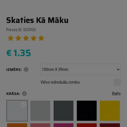
Skaties Kā Māku
Preces ID: SS3953
€
1.35
IZMĒRS:
info
Minimālais izmērs: 100 mm
mm
mm
Vēlos individuālu izmēru
Maksimālais izmērs: 1000 mm
KRĀSA:
info
Balts
check_circle