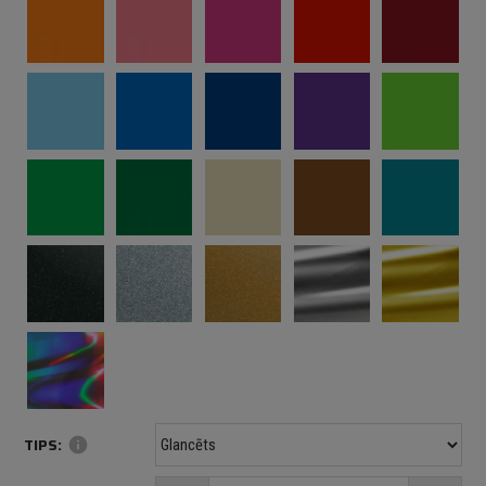
TIPS:
info