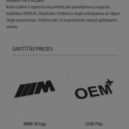
skrāpējot vai mazgājot.
Katra uzlīme ir izgriezta vai printēta pēc pasūtījuma uz augstas
kvalītātes ORACAL līmplēvēm. Uzlīmes ir viegli uzlīmējamas un tikpat
viegli noņemamas. Uzlīmes pēc to noņemšanas nebojā aplīmējamo
virsmu.
SAISTĪTĀS PRECES
BMW M logo
OEM Plus