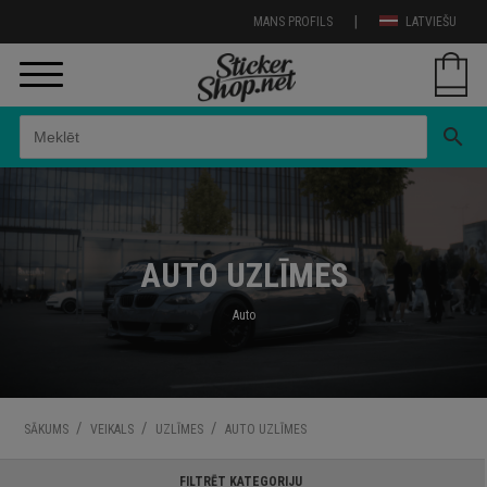
|
MANS PROFILS
LATVIEŠU
search
AUTO UZLĪMES
Auto
/
/
/
SĀKUMS
VEIKALS
UZLĪMES
AUTO UZLĪMES
FILTRĒT KATEGORIJU