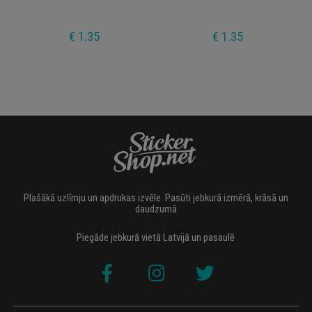
€ 1.35
€ 1.35
Plašākā uzlīmju un apdrukas izvēle. Pasūti jebkurā izmērā, krāsā un
daudzumā
Piegāde jebkurā vietā Latvijā un pasaulē