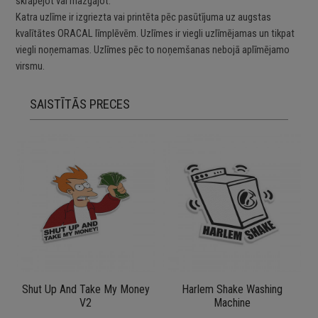
skrāpējot vai mazgājot.
Katra uzlīme ir izgriezta vai printēta pēc pasūtījuma uz augstas
kvalītātes ORACAL līmplēvēm. Uzlīmes ir viegli uzlīmējamas un tikpat
viegli noņemamas. Uzlīmes pēc to noņemšanas nebojā aplīmējamo
virsmu.
SAISTĪTĀS PRECES
Shut Up And Take My Money
Harlem Shake Washing
V2
Machine