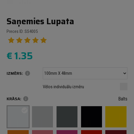
Saņemies Lupata
Preces ID: SS4005
€
1.35
IZMĒRS:
info
Minimālais izmērs: 100 mm
mm
mm
Vēlos individuālu izmēru
Maksimālais izmērs: 1000 mm
KRĀSA:
info
Balts
check_circle