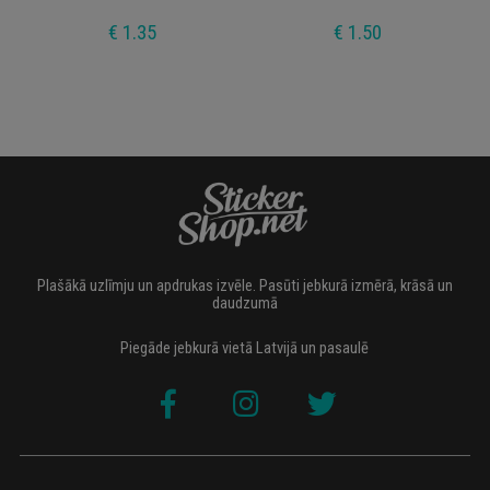
€ 1.35
€ 1.50
Plašākā uzlīmju un apdrukas izvēle. Pasūti jebkurā izmērā, krāsā un
daudzumā
Piegāde jebkurā vietā Latvijā un pasaulē