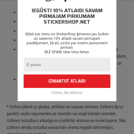
IEGŪSTI 10% ATLAIDI SAVAM
Izmantotas tikai augstas kvalitātes ORACAL līmplēves;
PIRMAJAM PIRKUMAM
STICKERSHOP.NET
100% mitrumizturība;
3 – 5 gadu līmplēves noturība *;
Kļūsti par vienu no StickerShop ģimenes jau šodien
un saņemsi 10% atlaidi savam pirmajam
Spēcīgs līmes slānis;
pasūtījumam, kā arī, uzzini par visiem jaunumiem
pirmais.
Paredzēts priekš auto stikliem, virsbūves daļām, krāsotām
BEZ SPAM, tikai īstas lietas.
virsmām, portatīvajiem/stacionārajiem datoriem, velosipēdiem,
motocikliem un motorolleriem, kā arī visām citām gludām un
neporainām virsmām;
Piegāde Latvijā un citviet pasaulē bez jebkādiem
IZMANTOT ATLAIDI
ierobežojumiem.
Paldies, bet atteikšos
* Uzlīme jālīmē uz gludas, attīrītas un sausas virsmas. Uzlīmes līp uz
gandrīz visām neporainām un taisnām vai viegli liektām virsmām.
Uzlīmes noturība ir atkarīga no izvēlētās virsmas un novietojuma. Sīku
uzlīmes detaļu noturība samazinās virsmu regulāri deformējot,