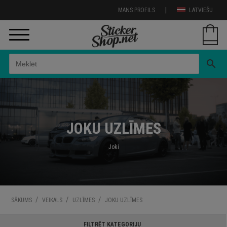
|
MANS PROFILS
LATVIEŠU
search
JOKU UZLĪMES
Joki
/
/
/
SĀKUMS
VEIKALS
UZLĪMES
JOKU UZLĪMES
FILTRĒT KATEGORIJU