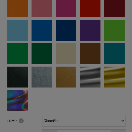
TIPS:
info