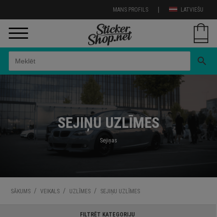
|
MANS PROFILS
LATVIEŠU
search
SEJIŅU UZLĪMES
Sejiņas
/
/
/
SĀKUMS
VEIKALS
UZLĪMES
SEJIŅU UZLĪMES
FILTRĒT KATEGORIJU