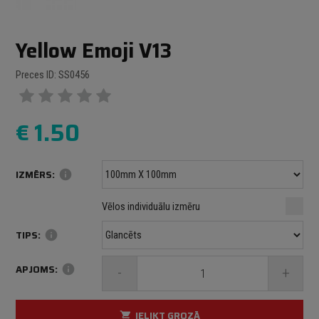
Yellow Emoji V13
Preces ID: SS0456
€
1.50
IZMĒRS:
info
Minimālais izmērs: 100 mm
mm
mm
Vēlos individuālu izmēru
Maksimālais izmērs: 1000 mm
TIPS:
info
APJOMS:
info
-
+
IELIKT GROZĀ
shopping_cart