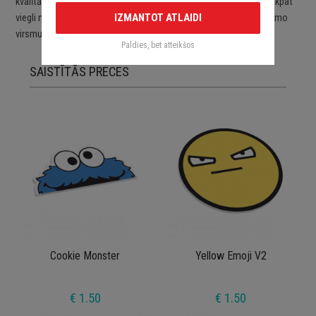
kvalītātes ORACAL līmplēvēm. Uzlīmes ir viegli uzlīmējamas un tikpat
IZMANTOT ATLAIDI
viegli noņemamas. Uzlīmes pēc to noņemšanas nebojā aplīmējamo
virsmu.
Paldies, bet atteikšos
SAISTĪTĀS PRECES
Cookie Monster
Yellow Emoji V2
€ 1.50
€ 1.50