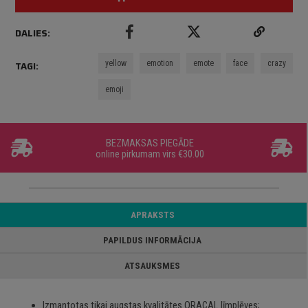
DALIES:
yellow
emotion
emote
face
crazy
TAGI:
emoji
BEZMAKSAS PIEGĀDE
online pirkumam virs €30.00
APRAKSTS
PAPILDUS INFORMĀCIJA
ATSAUKSMES
Izmantotas tikai augstas kvalitātes ORACAL līmplēves;