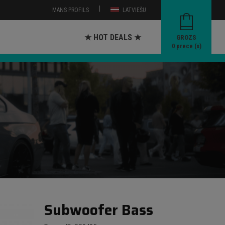
|
MANS PROFILS
LATVIEŠU
★ HOT DEALS ★
GROZS
0
prece (s)
Subwoofer Bass