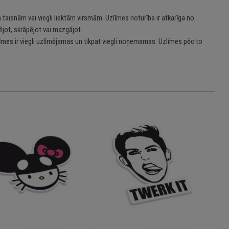
 taisnām vai viegli liektām virsmām. Uzlīmes noturība ir atkarīga no
jot, skrāpējot vai mazgājot.
īmes ir viegli uzlīmējamas un tikpat viegli noņemamas. Uzlīmes pēc to