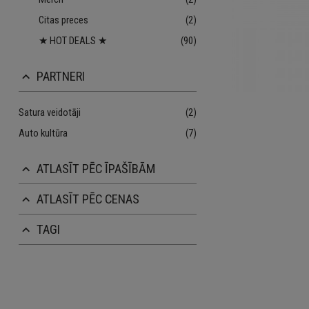
Citas preces
(2)
★ HOT DEALS ★
(90)
PARTNERI
keyboard_arrow_up
Satura veidotāji
(2)
Auto kultūra
(7)
ATLASĪT PĒC ĪPAŠĪBĀM
keyboard_arrow_up
ATLASĪT PĒC CENAS
keyboard_arrow_up
TAGI
keyboard_arrow_up