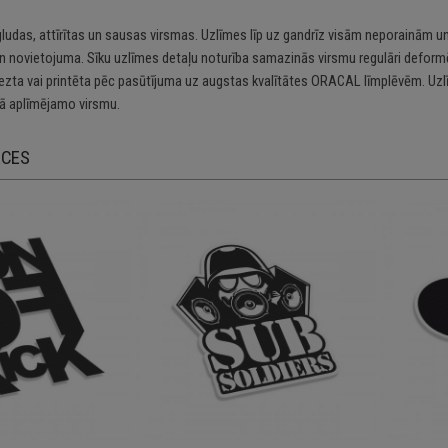
gludas, attīrītas un sausas virsmas. Uzlīmes līp uz gandrīz visām neporainām un
n novietojuma. Sīku uzlīmes detaļu noturība samazinās virsmu regulāri deformē
riezta vai printēta pēc pasūtījuma uz augstas kvalītātes ORACAL līmplēvēm. Uzl
 aplīmējamo virsmu.
ECES