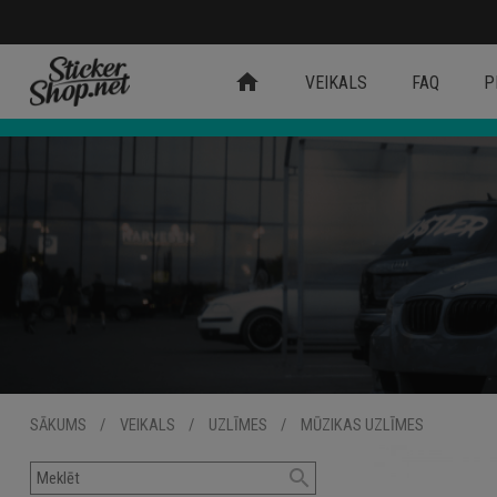
home
VEIKALS
FAQ
P
SĀKUMS
/
VEIKALS
/
UZLĪMES
/
MŪZIKAS UZLĪMES
search