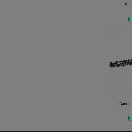
Son
€
Gangn
€