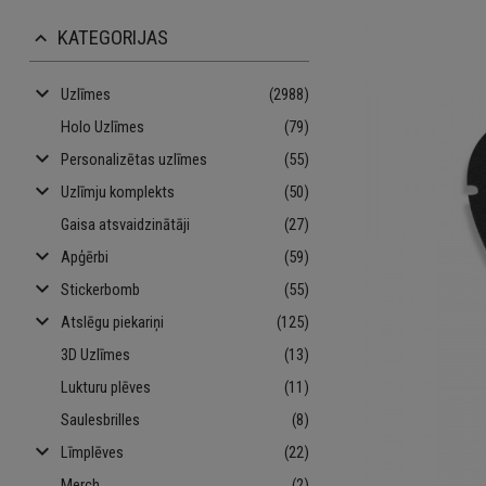
KATEGORIJAS
keyboard_arrow_up
keyboard_arrow_down
Uzlīmes
(2988)
Holo Uzlīmes
(79)
keyboard_arrow_down
Personalizētas uzlīmes
(55)
keyboard_arrow_down
Uzlīmju komplekts
(50)
Gaisa atsvaidzinātāji
(27)
keyboard_arrow_down
Apģērbi
(59)
keyboard_arrow_down
Stickerbomb
(55)
keyboard_arrow_down
Atslēgu piekariņi
(125)
3D Uzlīmes
(13)
Lukturu plēves
(11)
Saulesbrilles
(8)
keyboard_arrow_down
Līmplēves
(22)
Merch
(2)