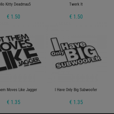
llo Kitty Deadmau5
Twerk It
€ 1.50
€ 1.50
hem Moves Like Jagger
I Have Only Big Subwoofer
€ 1.35
€ 1.35