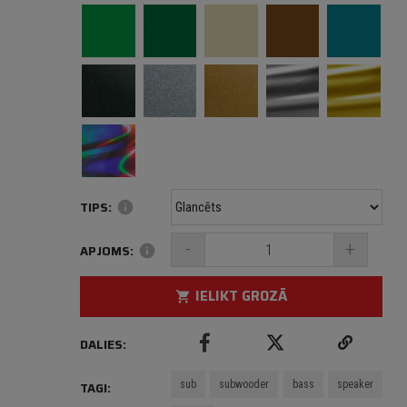
TIPS:
info
-
+
APJOMS:
info
IELIKT GROZĀ
shopping_cart
DALIES:
sub
subwooder
bass
speaker
TAGI: