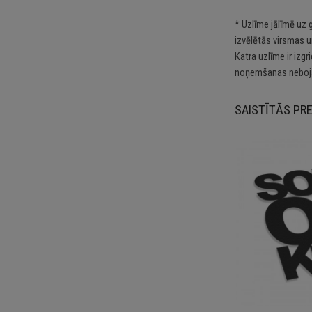
* Uzlīme jālīmē uz 
izvēlētās virsmas u
Katra uzlīme ir izg
noņemšanas nebojā
SAISTĪTĀS PR