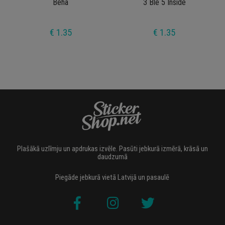
Beha
3 Ble 5 Inside
€ 1.35
€ 1.35
Plašākā uzlīmju un apdrukas izvēle. Pasūti jebkurā izmērā, krāsā un
daudzumā
Piegāde jebkurā vietā Latvijā un pasaulē