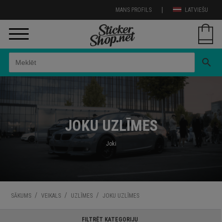
|
MANS PROFILS
LATVIEŠU
search
JOKU UZLĪMES
Joki
/
/
/
SĀKUMS
VEIKALS
UZLĪMES
JOKU UZLĪMES
FILTRĒT KATEGORIJU