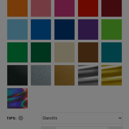
TIPS:
info