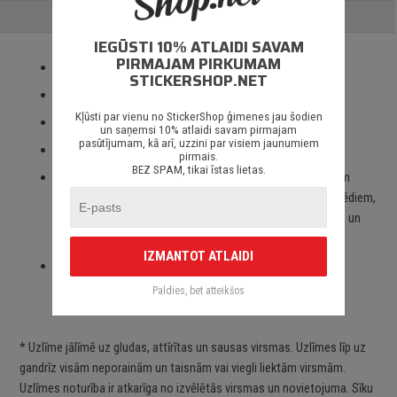
ATSAUKSMES
IEGŪSTI 10% ATLAIDI SAVAM
PIRMAJAM PIRKUMAM
Izmantotas tikai augstas kvalitātes ORACAL līmplēves;
STICKERSHOP.NET
100% mitrumizturība;
Kļūsti par vienu no StickerShop ģimenes jau šodien
3 – 5 gadu līmplēves noturība *;
un saņemsi 10% atlaidi savam pirmajam
pasūtījumam, kā arī, uzzini par visiem jaunumiem
Spēcīgs līmes slānis;
pirmais.
BEZ SPAM, tikai īstas lietas.
Paredzēts priekš auto stikliem, virsbūves daļām, krāsotām
virsmām, portatīvajiem/stacionārajiem datoriem, velosipēdiem,
motocikliem un motorolleriem, kā arī visām citām gludām un
neporainām virsmām;
IZMANTOT ATLAIDI
Piegāde Latvijā un citviet pasaulē bez jebkādiem
ierobežojumiem.
Paldies, bet atteikšos
* Uzlīme jālīmē uz gludas, attīrītas un sausas virsmas. Uzlīmes līp uz
gandrīz visām neporainām un taisnām vai viegli liektām virsmām.
Uzlīmes noturība ir atkarīga no izvēlētās virsmas un novietojuma. Sīku