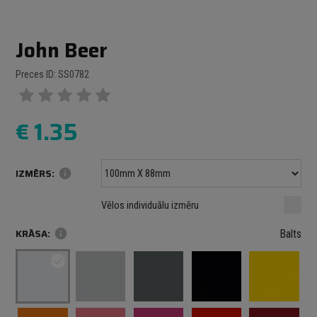
John Beer
Preces ID: SS0782
€
1.35
IZMĒRS:
info
Minimālais izmērs: 100 mm
mm
mm
Vēlos individuālu izmēru
Maksimālais izmērs: 1000 mm
KRĀSA:
info
Balts
check_circle