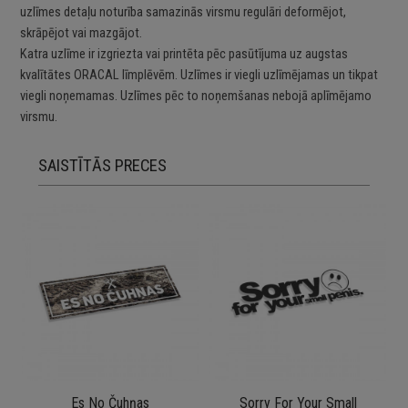
uzlīmes detaļu noturība samazinās virsmu regulāri deformējot,
skrāpējot vai mazgājot.
Katra uzlīme ir izgriezta vai printēta pēc pasūtījuma uz augstas
kvalītātes ORACAL līmplēvēm. Uzlīmes ir viegli uzlīmējamas un tikpat
viegli noņemamas. Uzlīmes pēc to noņemšanas nebojā aplīmējamo
virsmu.
SAISTĪTĀS PRECES
Es No Čuhņas
Sorry For Your Small