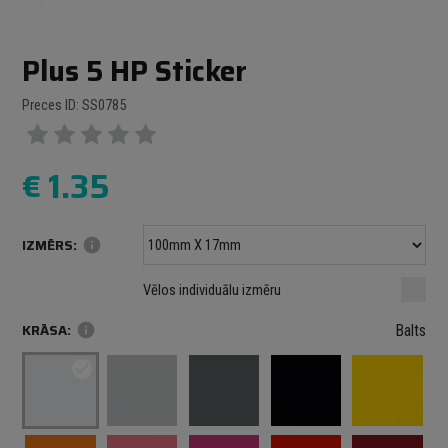
Plus 5 HP Sticker
Preces ID: SS0785
€
1.35
IZMĒRS:
info
Minimālais izmērs: 100 mm
mm
mm
Vēlos individuālu izmēru
Maksimālais izmērs: 1000 mm
KRĀSA:
info
Balts
check_circle