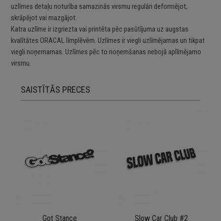
uzlīmes detaļu noturība samazinās virsmu regulāri deformējot,
skrāpējot vai mazgājot.
Katra uzlīme ir izgriezta vai printēta pēc pasūtījuma uz augstas
kvalītātes ORACAL līmplēvēm. Uzlīmes ir viegli uzlīmējamas un tikpat
viegli noņemamas. Uzlīmes pēc to noņemšanas nebojā aplīmējamo
virsmu.
SAISTĪTĀS PRECES
Got Stance
Slow Car Club #2