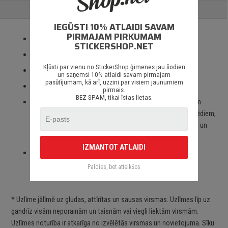
ATSAUKSMES
IEGŪSTI 10% ATLAIDI SAVAM
PIRMAJAM PIRKUMAM
Izmantotas tikai augstas kvalitātes ORACAL līmplēves;
STICKERSHOP.NET
100% mitrumizturība;
Kļūsti par vienu no StickerShop ģimenes jau šodien
3 – 5 gadu līmplēves noturība *;
un saņemsi 10% atlaidi savam pirmajam
pasūtījumam, kā arī, uzzini par visiem jaunumiem
Spēcīgs līmes slānis;
pirmais.
BEZ SPAM, tikai īstas lietas.
Paredzēts priekš auto stikliem, virsbūves daļām, krāsotām
virsmām, portatīvajiem/stacionārajiem datoriem, velosipēdiem,
motocikliem un motorolleriem, kā arī visām citām gludām un
neporainām virsmām;
IZMANTOT ATLAIDI
Piegāde Latvijā un citviet pasaulē bez jebkādiem
ierobežojumiem.
Paldies, bet atteikšos
* Uzlīme jālīmē uz gludas, attīrītas un sausas virsmas. Uzlīmes līp uz
gandrīz visām neporainām un taisnām vai viegli liektām virsmām.
Uzlīmes noturība ir atkarīga no izvēlētās virsmas un novietojuma. Sīku