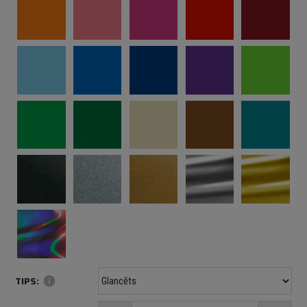
TIPS:
info