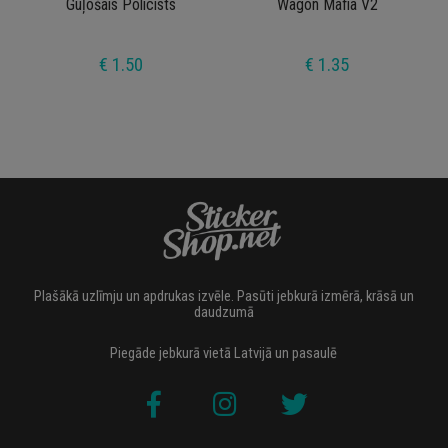
Guļošais Policists
Wagon Mafia V2
€ 1.50
€ 1.35
Plašākā uzlīmju un apdrukas izvēle. Pasūti jebkurā izmērā, krāsā un
daudzumā
Piegāde jebkurā vietā Latvijā un pasaulē