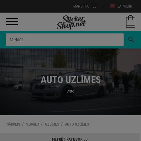
|
MANS PROFILS
LATVIEŠU
search
AUTO UZLĪMES
Auto
/
/
/
SĀKUMS
VEIKALS
UZLĪMES
AUTO UZLĪMES
FILTRĒT KATEGORIJU