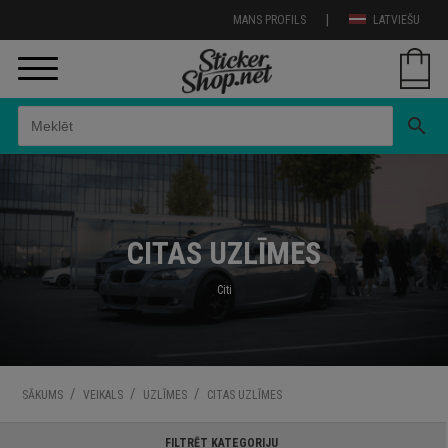
|
MANS PROFILS
LATVIEŠU
search
CITAS UZLĪMES
Citi
/
/
/
SĀKUMS
VEIKALS
UZLĪMES
CITAS UZLĪMES
FILTRĒT KATEGORIJU