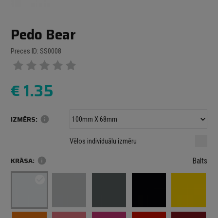
Pedo Bear
Preces ID: SS0008
€
1.35
IZMĒRS:
info
Minimālais izmērs: 100 mm
mm
mm
Vēlos individuālu izmēru
Maksimālais izmērs: 1000 mm
KRĀSA:
info
Balts
check_circle