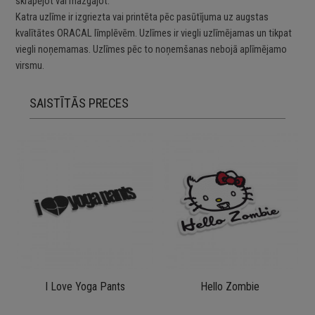
skrāpējot vai mazgājot.
Katra uzlīme ir izgriezta vai printēta pēc pasūtījuma uz augstas
kvalītātes ORACAL līmplēvēm. Uzlīmes ir viegli uzlīmējamas un tikpat
viegli noņemamas. Uzlīmes pēc to noņemšanas nebojā aplīmējamo
virsmu.
SAISTĪTĀS PRECES
I Love Yoga Pants
Hello Zombie