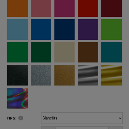
TIPS:
info