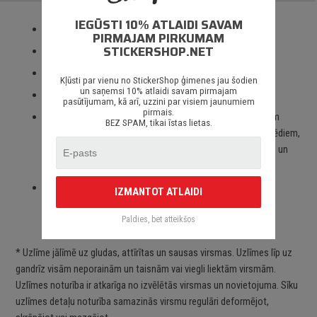
IEGŪSTI 10% ATLAIDI SAVAM
Izmantotas tikai augstas kvalitātes ORACAL līmplēves;
PIRMAJAM PIRKUMAM
STICKERSHOP.NET
100% mitrumizturība;
3 – 5 gadu līmplēves noturība *;
Kļūsti par vienu no StickerShop ģimenes jau šodien
un saņemsi 10% atlaidi savam pirmajam
Spēcīgs līmes slānis;
pasūtījumam, kā arī, uzzini par visiem jaunumiem
pirmais.
Paredzēts priekš auto stikliem, virsbūves daļām, krāsotām
BEZ SPAM, tikai īstas lietas.
virsmām, portatīvajiem/stacionārajiem datoriem, velosipēdiem,
motocikliem un motorolleriem, kā arī visām citām gludām un
neporainām virsmām;
Piegāde Latvijā un citviet pasaulē bez jebkādiem
IZMANTOT ATLAIDI
ierobežojumiem.
Paldies, bet atteikšos
* Uzlīme jālīmē uz gludas, attīrītas un sausas virsmas. Uzlīmes līp uz
gandrīz visām neporainām un taisnām vai viegli liektām virsmām.
Uzlīmes noturība ir atkarīga no izvēlētās virsmas un novietojuma. Sīku
uzlīmes detaļu noturība samazinās virsmu regulāri deformējot,