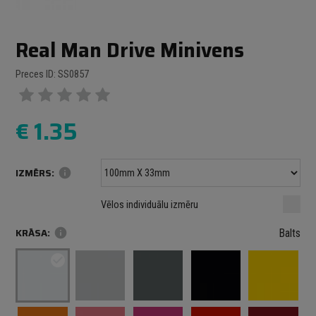
Real Man Drive Minivens
Preces ID: SS0857
€
1.35
IZMĒRS:
info
Minimālais izmērs: 100 mm
mm
mm
Vēlos individuālu izmēru
Maksimālais izmērs: 1000 mm
KRĀSA:
info
Balts
check_circle