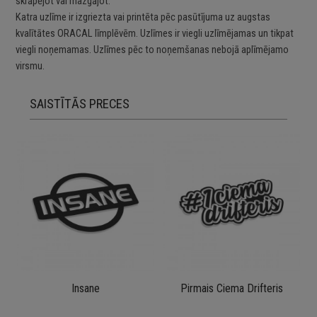
skrāpējot vai mazgājot.
Katra uzlīme ir izgriezta vai printēta pēc pasūtījuma uz augstas
kvalītātes ORACAL līmplēvēm. Uzlīmes ir viegli uzlīmējamas un tikpat
viegli noņemamas. Uzlīmes pēc to noņemšanas nebojā aplīmējamo
virsmu.
SAISTĪTĀS PRECES
Insane
Pirmais Ciema Drifteris