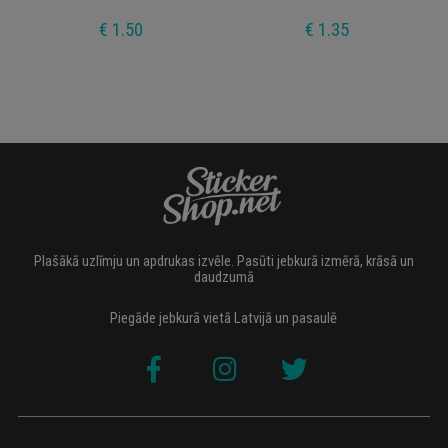
€ 1.50
€ 1.35
Plašākā uzlīmju un apdrukas izvēle. Pasūti jebkurā izmērā, krāsā un
daudzumā
Piegāde jebkurā vietā Latvijā un pasaulē