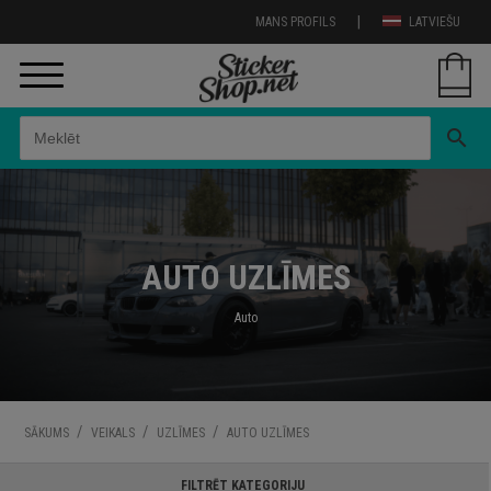
|
MANS PROFILS
LATVIEŠU
search
AUTO UZLĪMES
Auto
/
/
/
SĀKUMS
VEIKALS
UZLĪMES
AUTO UZLĪMES
FILTRĒT KATEGORIJU