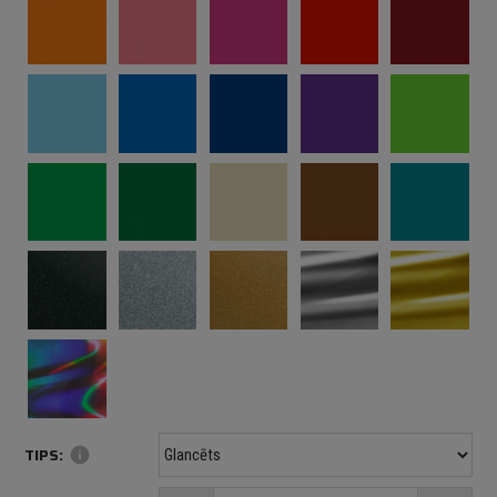
TIPS:
info