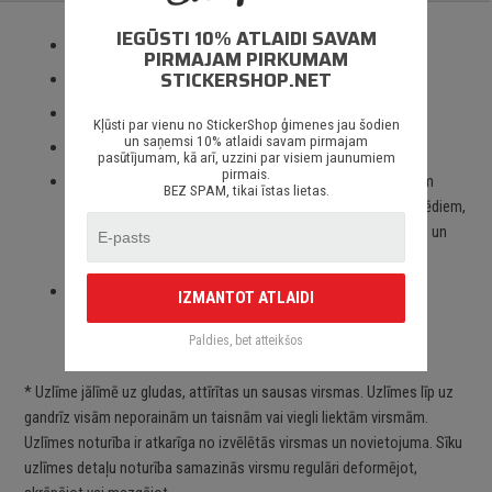
IEGŪSTI 10% ATLAIDI SAVAM
Izmantotas tikai augstas kvalitātes ORACAL līmplēves;
PIRMAJAM PIRKUMAM
STICKERSHOP.NET
100% mitrumizturība;
3 – 5 gadu līmplēves noturība *;
Kļūsti par vienu no StickerShop ģimenes jau šodien
un saņemsi 10% atlaidi savam pirmajam
Spēcīgs līmes slānis;
pasūtījumam, kā arī, uzzini par visiem jaunumiem
pirmais.
Paredzēts priekš auto stikliem, virsbūves daļām, krāsotām
BEZ SPAM, tikai īstas lietas.
virsmām, portatīvajiem/stacionārajiem datoriem, velosipēdiem,
motocikliem un motorolleriem, kā arī visām citām gludām un
neporainām virsmām;
Piegāde Latvijā un citviet pasaulē bez jebkādiem
IZMANTOT ATLAIDI
ierobežojumiem.
Paldies, bet atteikšos
* Uzlīme jālīmē uz gludas, attīrītas un sausas virsmas. Uzlīmes līp uz
gandrīz visām neporainām un taisnām vai viegli liektām virsmām.
Uzlīmes noturība ir atkarīga no izvēlētās virsmas un novietojuma. Sīku
uzlīmes detaļu noturība samazinās virsmu regulāri deformējot,