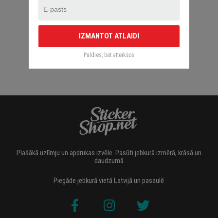
IZMANTOT ATLAIDI
Paldies, bet atteikšos
Plašākā uzlīmju un apdrukas izvēle. Pasūti jebkurā izmērā, krāsā un
daudzumā
Piegāde jebkurā vietā Latvijā un pasaulē