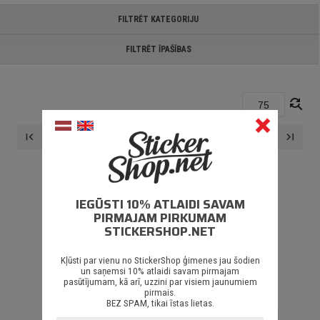
FILTRĒT KATEGORIJU
FILTRĒT ĪPAŠĪBAS
find_replace
...
first_page
navigate_before
navigate_next
last_page
73
74
75
IEGŪSTI 10% ATLAIDI SAVAM
PIRMAJAM PIRKUMAM
STICKERSHOP.NET
Kļūsti par vienu no StickerShop ģimenes jau šodien
un saņemsi 10% atlaidi savam pirmajam
NEKO NEATRADU!
pasūtījumam, kā arī, uzzini par visiem jaunumiem
pirmais.
BEZ SPAM, tikai īstas lietas.
Šiem meklēšanas parametriem netika atrasti rezultāti