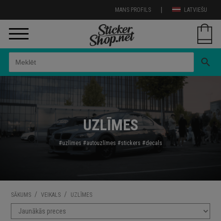
|
MANS PROFILS
LATVIEŠU
search
UZLĪMES
#uzlīmes
#autouzl
īmes
#stickers
#decals
/
/
SĀKUMS
VEIKALS
UZLĪMES