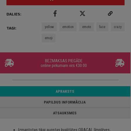
DALIES:
yellow
emotion
emote
face
crazy
TAGI:
emoji
BEZMAKSAS PIEGĀDE
online pirkumam virs €30.00
APRAKSTS
PAPILDUS INFORMĀCIJA
ATSAUKSMES
Izmantotas tikai augstas kvalitātes ORACAL līmplēves;