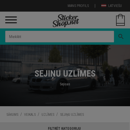
|
MANS PROFILS
LATVIEŠU
search
SEJIŅU UZLĪMES
Sejiņas
/
/
/
SĀKUMS
VEIKALS
UZLĪMES
SEJIŅU UZLĪMES
FILTRĒT KATEGORIJU