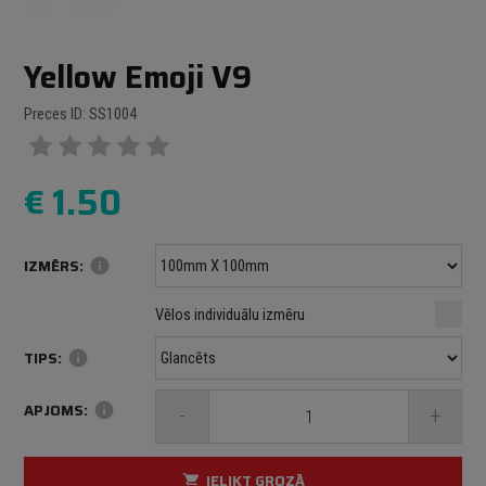
Yellow Emoji V9
Preces ID: SS1004
€
1.50
IZMĒRS:
info
Minimālais izmērs: 100 mm
mm
mm
Vēlos individuālu izmēru
Maksimālais izmērs: 1000 mm
TIPS:
info
APJOMS:
info
-
+
IELIKT GROZĀ
shopping_cart