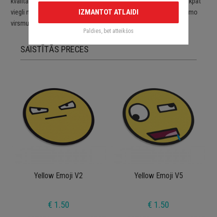
kvalītātes ORACAL līmplēvēm. Uzlīmes ir viegli uzlīmējamas un tikpat
IZMANTOT ATLAIDI
viegli noņemamas. Uzlīmes pēc to noņemšanas nebojā aplīmējamo
virsmu.
Paldies, bet atteikšos
SAISTĪTĀS PRECES
Yellow Emoji V2
Yellow Emoji V5
€ 1.50
€ 1.50