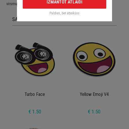
IZMANTOT ATLAIDI
virsmu.
Paldies, bet atteikšos
SAISTĪTĀS PRECES
Turbo Face
Yellow Emoji V4
€ 1.50
€ 1.50