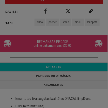
DALIES:
elmo
peeper
smile
emoji
muppets
TAGI:
BEZMAKSAS PIEGĀDE
online pirkumam virs €30.00
APRAKSTS
PAPILDUS INFORMĀCIJA
ATSAUKSMES
Izmantotas tikai augstas kvalitātes ORACAL līmplēves;
100% mitrumizturība;