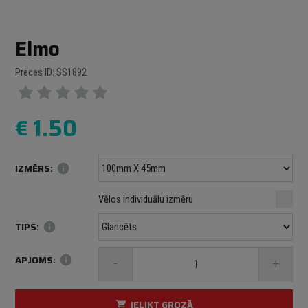
Elmo
Preces ID: SS1892
€
1.50
IZMĒRS:
info
Minimālais izmērs: 100 mm
mm
mm
Vēlos individuālu izmēru
Maksimālais izmērs: 1000 mm
TIPS:
info
APJOMS:
info
-
+
IELIKT GROZĀ
shopping_cart