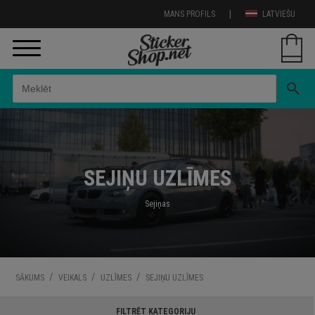
|
MANS PROFILS
LATVIEŠU
search
SEJIŅU UZLĪMES
Sejiņas
/
/
/
SĀKUMS
VEIKALS
UZLĪMES
SEJIŅU UZLĪMES
FILTRĒT KATEGORIJU