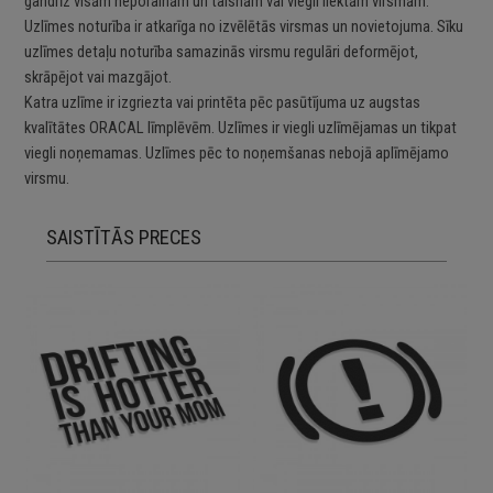
gandrīz visām neporainām un taisnām vai viegli liektām virsmām.
Uzlīmes noturība ir atkarīga no izvēlētās virsmas un novietojuma. Sīku
uzlīmes detaļu noturība samazinās virsmu regulāri deformējot,
skrāpējot vai mazgājot.
Katra uzlīme ir izgriezta vai printēta pēc pasūtījuma uz augstas
kvalītātes ORACAL līmplēvēm. Uzlīmes ir viegli uzlīmējamas un tikpat
viegli noņemamas. Uzlīmes pēc to noņemšanas nebojā aplīmējamo
virsmu.
SAISTĪTĀS PRECES