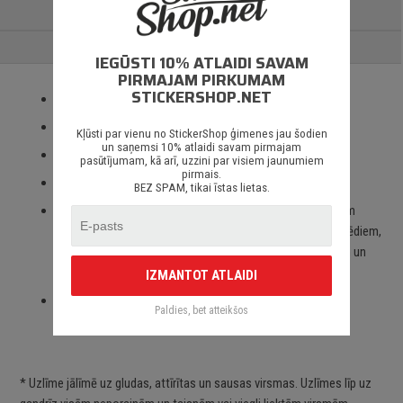
PAPILDUS INFORMĀCIJA
ATSAUKSMES
IEGŪSTI 10% ATLAIDI SAVAM
PIRMAJAM PIRKUMAM
STICKERSHOP.NET
Izmantotas tikai augstas kvalitātes ORACAL līmplēves;
100% mitrumizturība;
Kļūsti par vienu no StickerShop ģimenes jau šodien
un saņemsi 10% atlaidi savam pirmajam
3 – 5 gadu līmplēves noturība *;
pasūtījumam, kā arī, uzzini par visiem jaunumiem
pirmais.
Spēcīgs līmes slānis;
BEZ SPAM, tikai īstas lietas.
Paredzēts priekš auto stikliem, virsbūves daļām, krāsotām
virsmām, portatīvajiem/stacionārajiem datoriem, velosipēdiem,
motocikliem un motorolleriem, kā arī visām citām gludām un
neporainām virsmām;
IZMANTOT ATLAIDI
Piegāde Latvijā un citviet pasaulē bez jebkādiem
Paldies, bet atteikšos
ierobežojumiem.
* Uzlīme jālīmē uz gludas, attīrītas un sausas virsmas. Uzlīmes līp uz