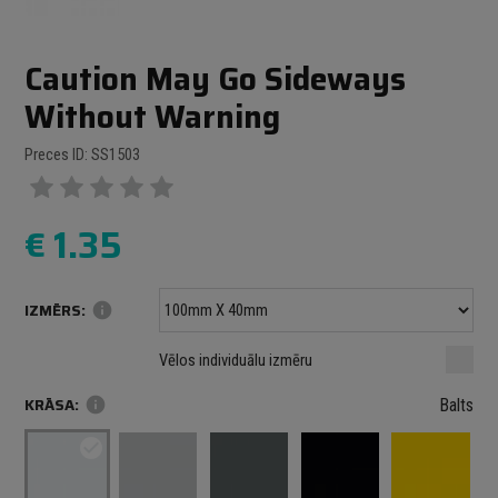
Caution May Go Sideways
Without Warning
Preces ID: SS1503
€
1.35
IZMĒRS:
info
Minimālais izmērs: 100 mm
mm
mm
Vēlos individuālu izmēru
Maksimālais izmērs: 1000 mm
KRĀSA:
info
Balts
check_circle