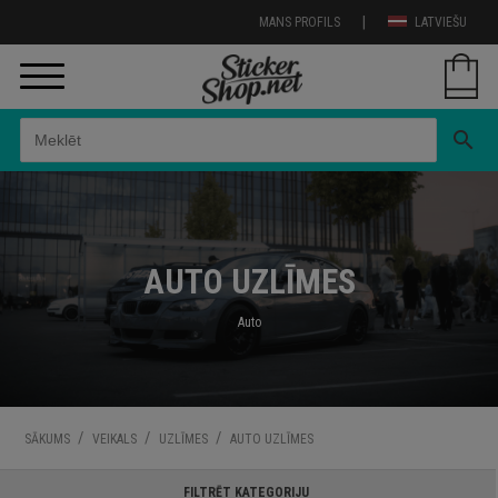
|
MANS PROFILS
LATVIEŠU
search
AUTO UZLĪMES
Auto
/
/
/
SĀKUMS
VEIKALS
UZLĪMES
AUTO UZLĪMES
FILTRĒT KATEGORIJU