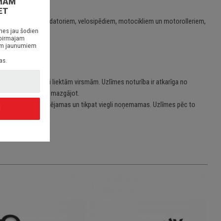
MAM
ET
em/stacionārajiem datoriem, velosipēdiem, motocikliem un motorolleriem,
nes jau šodien
 pirmajam
siem jaunumiem
as.
 taisnām vai viegli liektām virsmām. Uzlīmes noturība ir atkarīga no
jot, skrāpējot vai mazgājot.
īmes ir viegli uzlīmējamas un tikpat viegli noņemamas. Uzlīmes pēc to
I