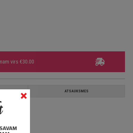
umam virs €30.00
A
ATSAUKSMES
I SAVAM