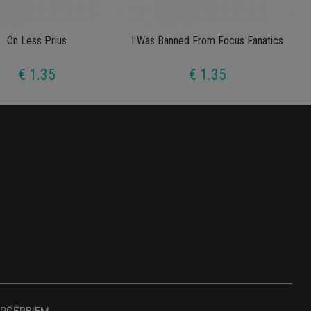
On Less Prius
I Was Banned From Focus Fanatics
€ 1.35
€ 1.35
APĢĒRBIEM