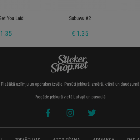
Get You Laid
Subuwu #2
 1.35
€ 1.35
Plašākā uzlīmju un apdrukas izvēle. Pasūti jebkurā izmērā, krāsā un daudzumā
Piegāde jebkurā vietā Latvijā un pasaulē
I
PRIVĀTUMS
ATGRIEŠANA
APMAKSA
PAR 