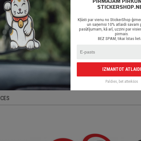
PIRMAJAM PIRKU
ēcīgs līmes slānis;
STICKERSHOP.N
redzēts priekš auto stikliem, virsbūves daļām, krāsotām virsmām, portatīvaji
Kļūsti par vienu no StickerShop ģime
 arī visām citām gludām un neporainām virsmām;
un saņemsi 10% atlaidi savam
pasūtījumam, kā arī, uzzini par vi
egāde Latvijā un citviet pasaulē bez jebkādiem ierobežojumiem.
pirmais.
BEZ SPAM, tikai īstas liet
gludas, attīrītas un sausas virsmas. Uzlīmes līp uz gandrīz visām neporainām un
n novietojuma. Sīku uzlīmes detaļu noturība samazinās virsmu regulāri deformē
riezta vai printēta pēc pasūtījuma uz augstas kvalītātes ORACAL līmplēvēm. Uzl
IZMANTOT ATLAID
 aplīmējamo virsmu.
Paldies, bet atteikšos
ECES