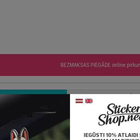
BEZMAKSAS PIEGĀDE
online pirk
APRAKSTS
PAPILDUS INFORMĀCIJ
mantotas tikai augstas kvalitātes ORACAL līmplēves;
0% mitrumizturība;
IEGŪSTI 10% ATLAID
– 5 gadu līmplēves noturība *;