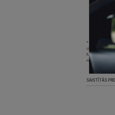
Sp
Pa
kā
Pi
* Uzlīme jālīmē uz 
izvēlētās virsmas u
Katra uzlīme ir izg
noņemšanas nebojā
SAISTĪTĀS PR