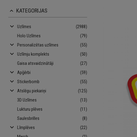
KATEGORIJAS
keyboard_arrow_up
keyboard_arrow_down
Uzlīmes
(2988)
Holo Uzlīmes
(79)
keyboard_arrow_down
Personalizētas uzlīmes
(55)
keyboard_arrow_down
Uzlīmju komplekts
(50)
Gaisa atsvaidzinātāji
(27)
keyboard_arrow_down
Apģērbi
(59)
keyboard_arrow_down
Stickerbomb
(55)
keyboard_arrow_down
Atslēgu piekariņi
(125)
3D Uzlīmes
(13)
Lukturu plēves
(11)
Saulesbrilles
(8)
keyboard_arrow_down
Līmplēves
(22)
Merch
(2)