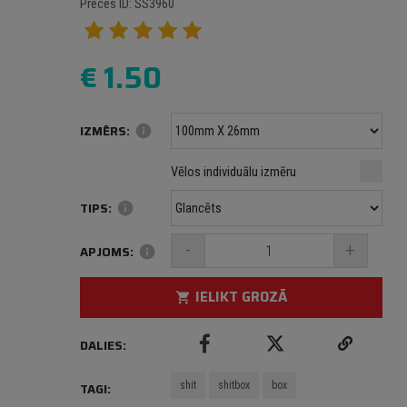
Preces ID: SS3960
€
1.50
IZMĒRS:
info
Minimālais izmērs: 100 mm
mm
mm
Vēlos individuālu izmēru
Maksimālais izmērs: 1000 mm
TIPS:
info
-
+
APJOMS:
info
IELIKT GROZĀ
shopping_cart
DALIES:
shit
shitbox
box
TAGI: