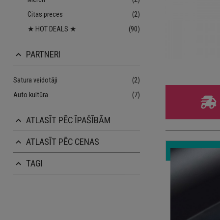
Citas preces
(2)
★ HOT DEALS ★
(90)
PARTNERI
keyboard_arrow_up
Satura veidotāji
(2)
Auto kultūra
(7)
ATLASĪT PĒC ĪPAŠĪBĀM
keyboard_arrow_up
ATLASĪT PĒC CENAS
keyboard_arrow_up
TAGI
keyboard_arrow_up
Iz
10
3 