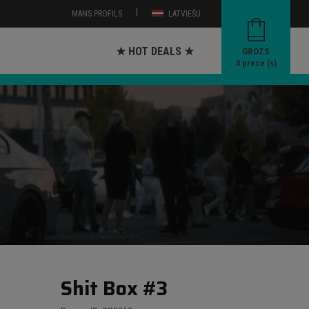
|
MANS PROFILS
LATVIEŠU
★ HOT DEALS ★
GROZS
0
prece (s)
Shit Box #3