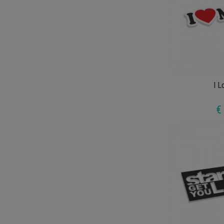
I L
€