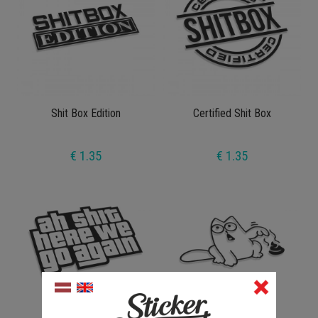
Shit Box Edition
Certified Shit Box
€ 1.35
€ 1.35