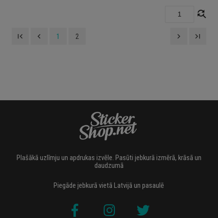
find_replace
first_page
navigate_before
navigate_next
last_page
1
2
Plašākā uzlīmju un apdrukas izvēle. Pasūti jebkurā izmērā, krāsā un
daudzumā
Piegāde jebkurā vietā Latvijā un pasaulē