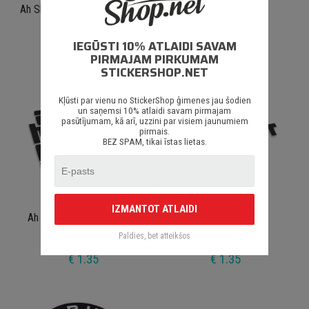
Ah Shit Here We Go Again #2
Simon's Cat Crap
IEGŪSTI 10% ATLAIDI SAVAM
€ 1.50
€ 1.35
PIRMAJAM PIRKUMAM
STICKERSHOP.NET
Kļūsti par vienu no StickerShop ģimenes jau šodien
un saņemsi 10% atlaidi savam pirmajam
pasūtījumam, kā arī, uzzini par visiem jaunumiem
pirmais.
BEZ SPAM, tikai īstas lietas.
IZMANTOT ATLAIDI
Ah Shit Here We Go Again
Drift That Shit #2
Paldies, bet atteikšos
€ 1.35
€ 1.35