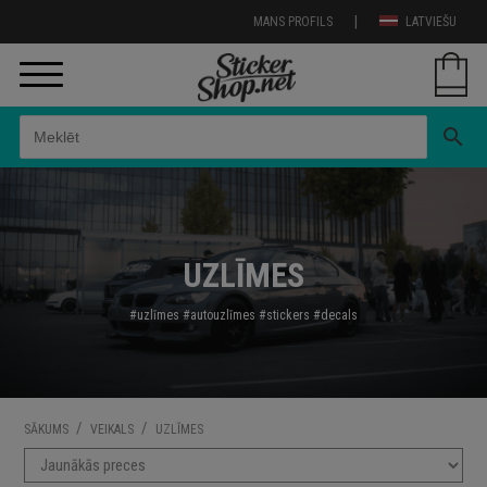
|
MANS PROFILS
LATVIEŠU
search
UZLĪMES
#uzlīmes
#autouzl
īmes
#stickers
#decals
/
/
SĀKUMS
VEIKALS
UZLĪMES