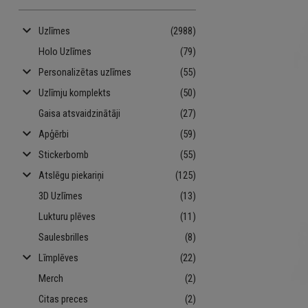
keyboard_arrow_down
Uzlīmes
(2988)
Holo Uzlīmes
(79)
keyboard_arrow_down
Personalizētas uzlīmes
(55)
keyboard_arrow_down
Uzlīmju komplekts
(50)
Gaisa atsvaidzinātāji
(27)
keyboard_arrow_down
Apģērbi
(59)
keyboard_arrow_down
Stickerbomb
(55)
keyboard_arrow_down
Atslēgu piekariņi
(125)
3D Uzlīmes
(13)
Lukturu plēves
(11)
Saulesbrilles
(8)
keyboard_arrow_down
Līmplēves
(22)
Merch
(2)
Citas preces
(2)