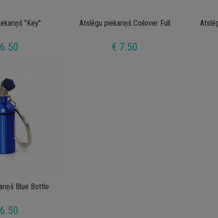
ekariņš "Key''
Atslēgu piekariņš Coilover Full
Atslēg
 6.50
€ 7.50
ariņš Blue Bottle
 6.50