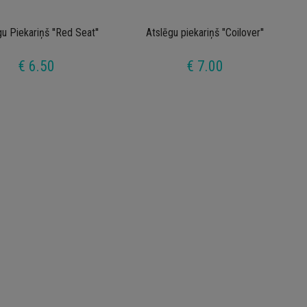
u Piekariņš ''Red Seat''
Atslēgu piekariņš "Coilover''
€ 6.50
€ 7.00