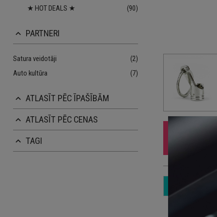
★ HOT DEALS ★
(90)
PARTNERI
keyboard_arrow_up
Satura veidotāji
(2)
Auto kultūra
(7)
ATLASĪT PĒC ĪPAŠĪBĀM
keyboard_arrow_up
ATLASĪT PĒC CENAS
keyboard_arrow_up
TAGI
keyboard_arrow_up
Iz