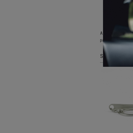
Pi
Vi
Pi
Atslēgu piekariņš l
paredzēts vairāku a
SAISTĪTĀS PR