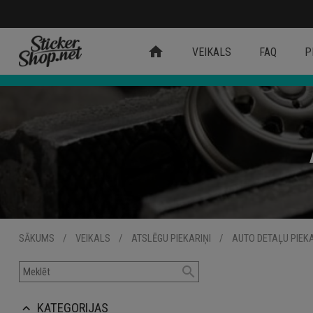
home
VEIKALS
FAQ
P
SĀKUMS
/
VEIKALS
/
ATSLĒGU PIEKARIŅI
/
AUTO DETAĻU PIEKA
search
KATEGORIJAS
keyboard_arrow_up