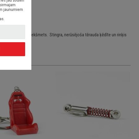
nes jau šodien
 pirmajam
siem jaunumiem
as.
 gan kā dizaina priekšmets. Stingra, nerūsējoša tērauda ķēdīte un rinķis
I