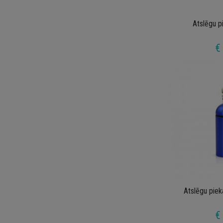
Atslēgu pi
€
Atslēgu piek
€