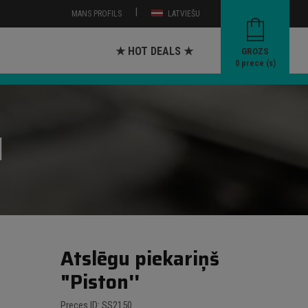
|
MANS PROFILS
LATVIEŠU
★ HOT DEALS ★
GROZS
0
prece (s)
I
Atslēgu piekariņš
"Piston''
Preces ID: SS2150