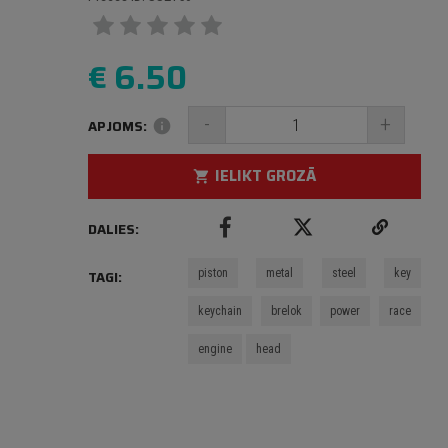
€
6.50
-
+
APJOMS:
info
IELIKT GROZĀ
shopping_cart
DALIES:
piston
metal
steel
key
TAGI:
keychain
brelok
power
race
engine
head