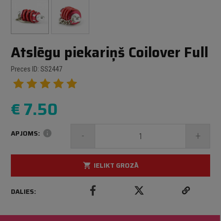
Atslēgu piekariņš Coilover Full
Preces ID: SS2447
€
7.50
APJOMS:
info
-
+
IELIKT GROZĀ
shopping_cart
DALIES: