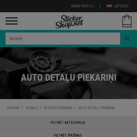
|
MANS PROFILS
LATVIEŠU
search
AUTO DETAĻU PIEKARIŅI
/
/
/
SĀKUMS
VEIKALS
ATSLĒGU PIEKARIŅI
AUTO DETAĻU PIEKARIŅI
FILTRĒT KATEGORIJU
FILTRĒT ĪPAŠĪBAS