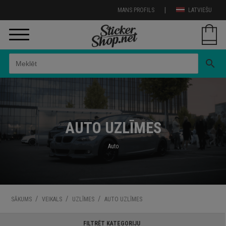
|
MANS PROFILS
LATVIEŠU
search
AUTO UZLĪMES
Auto
/
/
/
SĀKUMS
VEIKALS
UZLĪMES
AUTO UZLĪMES
FILTRĒT KATEGORIJU