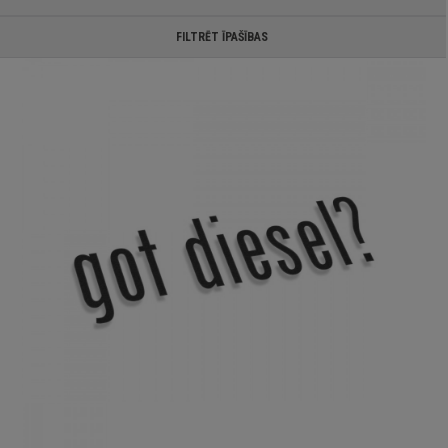
FILTRĒT ĪPAŠĪBAS