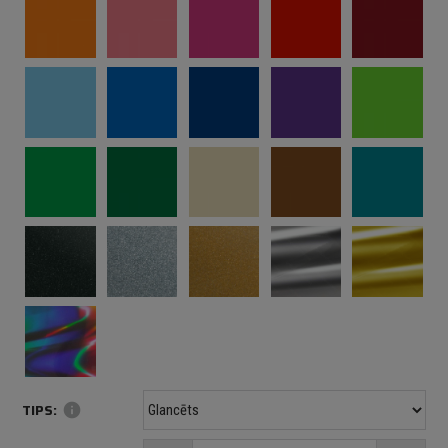
TIPS:
info