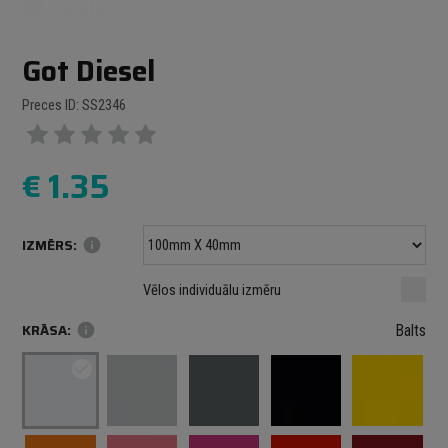
Got Diesel
Preces ID: SS2346
€
1.35
IZMĒRS:
info
Minimālais izmērs: 100 mm
mm
mm
Vēlos individuālu izmēru
Maksimālais izmērs: 1000 mm
KRĀSA:
info
Balts
check_circle