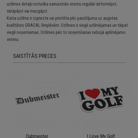
uzlīmes detaļu noturība samazinās virsmu regulāri deformējot,
skrāpējot vai mazgājot.
Katra uzlīme ir izgriezta vai printēta pēc pasūtījuma uz augstas
kvalītātes ORACAL līmplēvēm. Uzlīmes ir viegli uzlīmējamas un tikpat
viegli noņemamas. Uzlīmes pēc to noņemšanas nebojā aplīmējamo
virsmu.
SAISTĪTĀS PRECES
Dubmeister
I Love My Golf