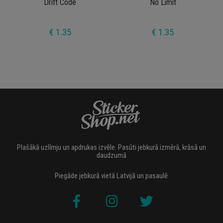
Drift Code
No Limit
€ 1.35
€ 1.35
Plašākā uzlīmju un apdrukas izvēle. Pasūti jebkurā izmērā, krāsā un
daudzumā
Piegāde jebkurā vietā Latvijā un pasaulē