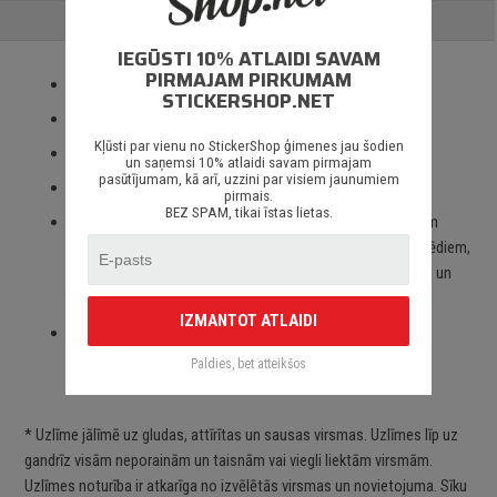
ATSAUKSMES
IEGŪSTI 10% ATLAIDI SAVAM
PIRMAJAM PIRKUMAM
Izmantotas tikai augstas kvalitātes ORACAL līmplēves;
STICKERSHOP.NET
100% mitrumizturība;
Kļūsti par vienu no StickerShop ģimenes jau šodien
3 – 5 gadu līmplēves noturība *;
un saņemsi 10% atlaidi savam pirmajam
pasūtījumam, kā arī, uzzini par visiem jaunumiem
Spēcīgs līmes slānis;
pirmais.
BEZ SPAM, tikai īstas lietas.
Paredzēts priekš auto stikliem, virsbūves daļām, krāsotām
virsmām, portatīvajiem/stacionārajiem datoriem, velosipēdiem,
motocikliem un motorolleriem, kā arī visām citām gludām un
neporainām virsmām;
IZMANTOT ATLAIDI
Piegāde Latvijā un citviet pasaulē bez jebkādiem
ierobežojumiem.
Paldies, bet atteikšos
* Uzlīme jālīmē uz gludas, attīrītas un sausas virsmas. Uzlīmes līp uz
gandrīz visām neporainām un taisnām vai viegli liektām virsmām.
Uzlīmes noturība ir atkarīga no izvēlētās virsmas un novietojuma. Sīku