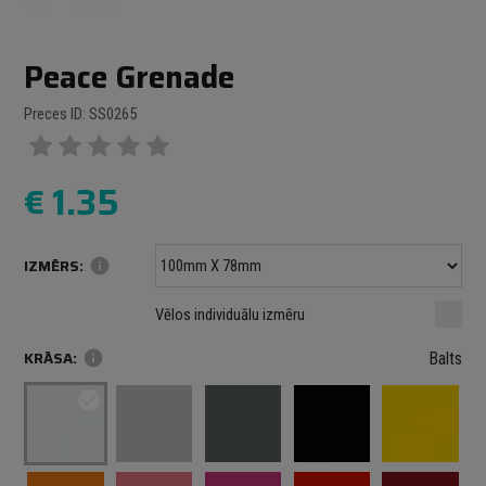
Peace Grenade
Preces ID: SS0265
€
1.35
IZMĒRS:
info
Minimālais izmērs: 100 mm
mm
mm
Vēlos individuālu izmēru
Maksimālais izmērs: 1000 mm
KRĀSA:
info
Balts
check_circle