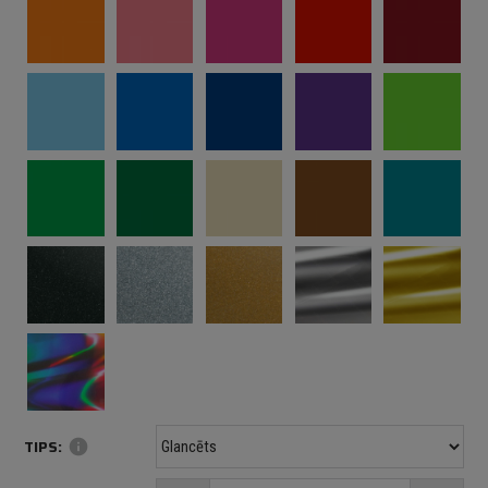
TIPS:
info