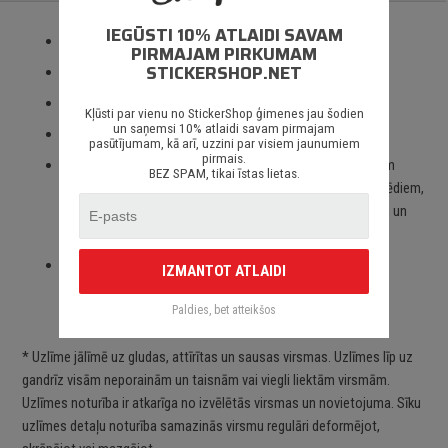
IEGŪSTI 10% ATLAIDI SAVAM
Izmantotas tikai augstas kvalitātes ORACAL līmplēves;
PIRMAJAM PIRKUMAM
STICKERSHOP.NET
100% mitrumizturība;
3 – 5 gadu līmplēves noturība *;
Kļūsti par vienu no StickerShop ģimenes jau šodien
un saņemsi 10% atlaidi savam pirmajam
Spēcīgs līmes slānis;
pasūtījumam, kā arī, uzzini par visiem jaunumiem
pirmais.
Paredzēts priekš auto stikliem, virsbūves daļām, krāsotām
BEZ SPAM, tikai īstas lietas.
virsmām, portatīvajiem/stacionārajiem datoriem, velosipēdiem,
motocikliem un motorolleriem, kā arī visām citām gludām un
neporainām virsmām;
Piegāde Latvijā un citviet pasaulē bez jebkādiem
IZMANTOT ATLAIDI
ierobežojumiem.
Paldies, bet atteikšos
* Uzlīme jālīmē uz gludas, attīrītas un sausas virsmas. Uzlīmes līp uz
gandrīz visām neporainām un taisnām vai viegli liektām virsmām.
Uzlīmes noturība ir atkarīga no izvēlētās virsmas un novietojuma. Sīku
uzlīmes detaļu noturība samazinās virsmu regulāri deformējot,