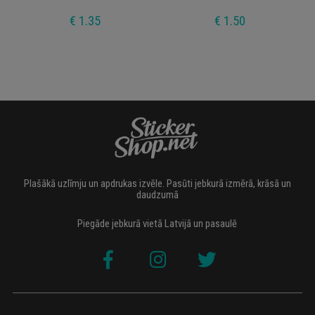
€ 1.35
€ 1.50
Plašākā uzlīmju un apdrukas izvēle. Pasūti jebkurā izmērā, krāsā un
daudzumā
Piegāde jebkurā vietā Latvijā un pasaulē