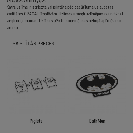
skrāpējot vai mazgājot.
Katra uzlīme ir izgriezta vai printēta pēc pasūtījuma uz augstas
kvalītātes ORACAL līmplēvēm. Uzlīmes ir viegli uzlīmējamas un tikpat
viegli noņemamas. Uzlīmes pēc to noņemšanas nebojā aplīmējamo
virsmu.
SAISTĪTĀS PRECES
Piglets
BathMan