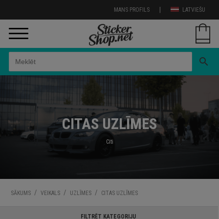
|
MANS PROFILS
LATVIEŠU
search
CITAS UZLĪMES
Citi
/
/
/
SĀKUMS
VEIKALS
UZLĪMES
CITAS UZLĪMES
FILTRĒT KATEGORIJU