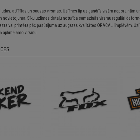
gludas, attīrītas un sausas virsmas. Uzlīmes līp uz gandrīz visām neporainām un
n novietojuma. Sīku uzlīmes detaļu noturība samazinās virsmu regulāri deformē
riezta vai printēta pēc pasūtījuma uz augstas kvalītātes ORACAL līmplēvēm. Uzl
 aplīmējamo virsmu.
ECES