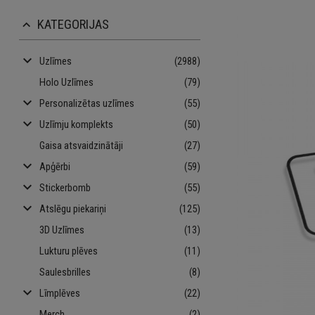
KATEGORIJAS
keyboard_arrow_up
keyboard_arrow_down
Uzlīmes
(2988)
Holo Uzlīmes
(79)
keyboard_arrow_down
Personalizētas uzlīmes
(55)
keyboard_arrow_down
Uzlīmju komplekts
(50)
Gaisa atsvaidzinātāji
(27)
keyboard_arrow_down
Apģērbi
(59)
keyboard_arrow_down
Stickerbomb
(55)
keyboard_arrow_down
Atslēgu piekariņi
(125)
3D Uzlīmes
(13)
Lukturu plēves
(11)
Saulesbrilles
(8)
keyboard_arrow_down
Līmplēves
(22)
Merch
(2)