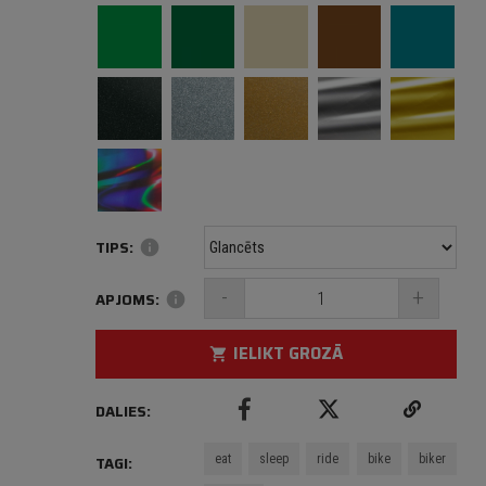
TIPS:
info
-
+
APJOMS:
info
IELIKT GROZĀ
shopping_cart
DALIES:
eat
sleep
ride
bike
biker
TAGI: