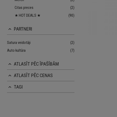
Citas preces
(2)
★ HOT DEALS ★
(90)
PARTNERI
keyboard_arrow_up
Satura veidotāji
(2)
Auto kultūra
(7)
ATLASĪT PĒC ĪPAŠĪBĀM
keyboard_arrow_up
ATLASĪT PĒC CENAS
keyboard_arrow_up
TAGI
keyboard_arrow_up