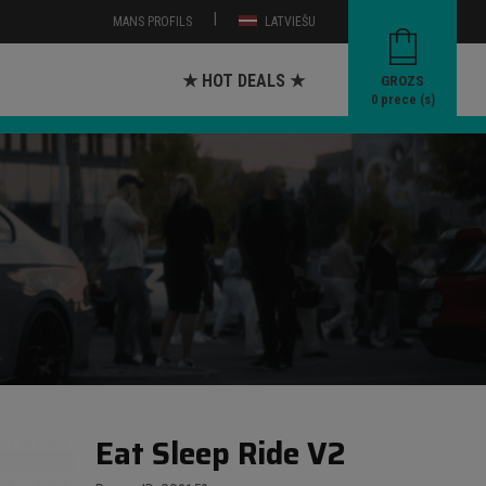
|
MANS PROFILS
LATVIEŠU
★ HOT DEALS ★
GROZS
0
prece (s)
Eat Sleep Ride V2