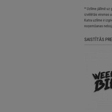
* Uzlīme jālīmē uz 
izvēlētās virsmas u
Katra uzlīme ir izg
noņemšanas nebojā
SAISTĪTĀS PR