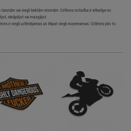
 taisnām vai viegli liektām virsmām. Uzlīmes noturība ir atkarīga no
jot, skrāpējot vai mazgājot.
īmes ir viegli uzlīmējamas un tikpat viegli noņemamas. Uzlīmes pēc to