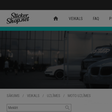
home
VEIKALS
FAQ
P
SĀKUMS
/
VEIKALS
/
UZLĪMES
/
MOTO UZLĪMES
search