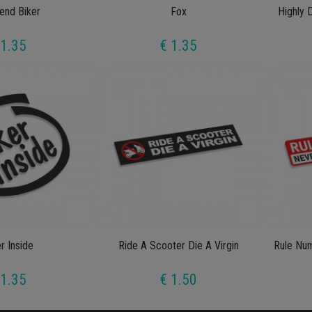
end Biker
Fox
Highly 
 1.35
€ 1.35
r Inside
Ride A Scooter Die A Virgin
Rule Nu
 1.35
€ 1.50