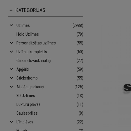
KATEGORIJAS
keyboard_arrow_up
keyboard_arrow_down
Uzlīmes
(2988)
Holo Uzlīmes
(79)
keyboard_arrow_down
Personalizētas uzlīmes
(55)
keyboard_arrow_down
Uzlīmju komplekts
(50)
Gaisa atsvaidzinātāji
(27)
keyboard_arrow_down
Apģērbi
(59)
keyboard_arrow_down
Stickerbomb
(55)
keyboard_arrow_down
Atslēgu piekariņi
(125)
3D Uzlīmes
(13)
Lukturu plēves
(11)
Saulesbrilles
(8)
keyboard_arrow_down
Līmplēves
(22)
Merch
(2)