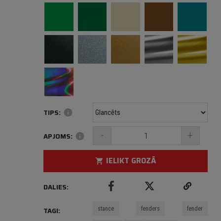
TIPS:
info
-
+
APJOMS:
info
IELIKT GROZĀ
shopping_cart
DALIES:
stance
fenders
fender
TAGI: