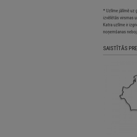
* Uzlīme jālīmē uz 
izvēlētās virsmas u
Katra uzlīme ir izg
noņemšanas nebojā
SAISTĪTĀS PR