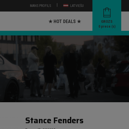
|
MANS PROFILS
LATVIEŠU
★ HOT DEALS ★
GROZS
0
prece (s)
Stance Fenders