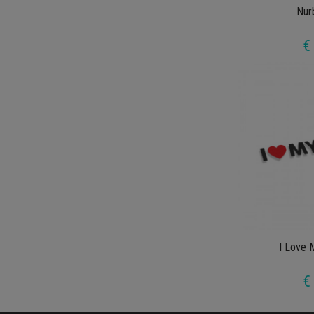
Nur
€
I Love 
€