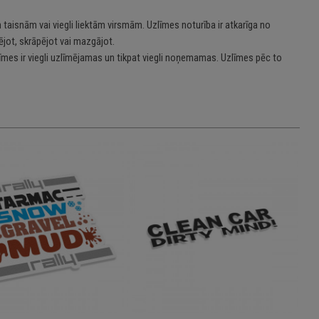
 taisnām vai viegli liektām virsmām. Uzlīmes noturība ir atkarīga no
jot, skrāpējot vai mazgājot.
īmes ir viegli uzlīmējamas un tikpat viegli noņemamas. Uzlīmes pēc to