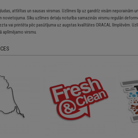
gludas, attīrītas un sausas virsmas. Uzlīmes līp uz gandrīz visām neporainām un
n novietojuma. Sīku uzlīmes detaļu noturība samazinās virsmu regulāri deformē
riezta vai printēta pēc pasūtījuma uz augstas kvalītātes ORACAL līmplēvēm. Uzl
 aplīmējamo virsmu.
ECES