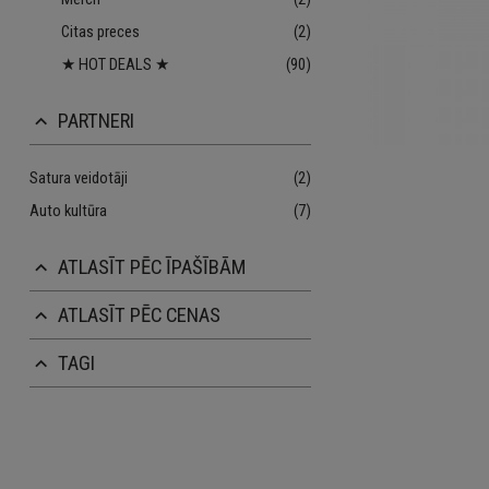
Citas preces
(2)
★ HOT DEALS ★
(90)
PARTNERI
keyboard_arrow_up
Satura veidotāji
(2)
Auto kultūra
(7)
ATLASĪT PĒC ĪPAŠĪBĀM
keyboard_arrow_up
ATLASĪT PĒC CENAS
keyboard_arrow_up
TAGI
keyboard_arrow_up