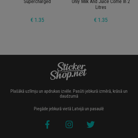
Supercharged
Only Milk And Juice Come In 2
Litres
€ 1.35
€ 1.35
Plašākā uzlīmju un apdrukas izvēle. Pasūti jebkurā izmērā, krāsā un
daudzumā
Piegāde jebkurā vietā Latvijā un pasaulē