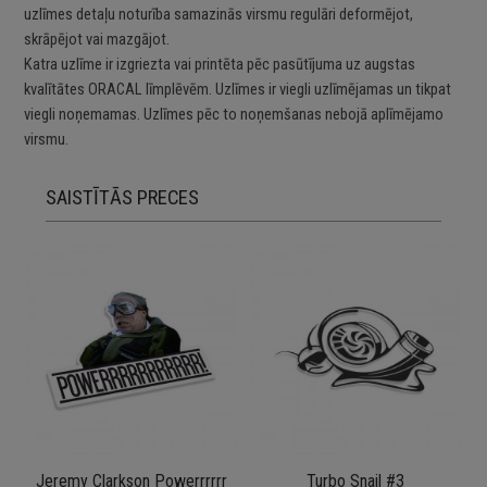
uzlīmes detaļu noturība samazinās virsmu regulāri deformējot,
skrāpējot vai mazgājot.
Katra uzlīme ir izgriezta vai printēta pēc pasūtījuma uz augstas
kvalītātes ORACAL līmplēvēm. Uzlīmes ir viegli uzlīmējamas un tikpat
viegli noņemamas. Uzlīmes pēc to noņemšanas nebojā aplīmējamo
virsmu.
SAISTĪTĀS PRECES
Jeremy Clarkson Powerrrrrr
Turbo Snail #3