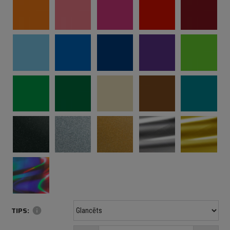
TIPS:
info