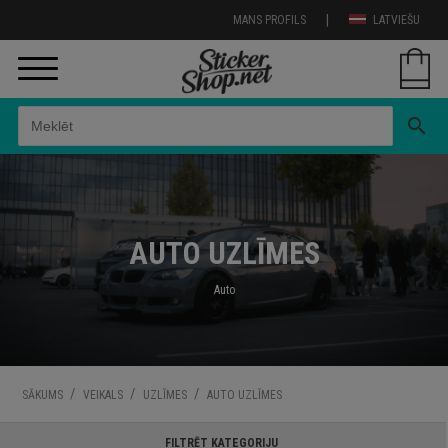
|
MANS PROFILS
LATVIEŠU
search
AUTO UZLĪMES
Auto
/
/
/
SĀKUMS
VEIKALS
UZLĪMES
AUTO UZLĪMES
FILTRĒT KATEGORIJU