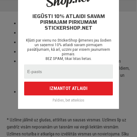
ATSAUKSMES
IEGŪSTI 10% ATLAIDI SAVAM
PIRMAJAM PIRKUMAM
Izmantotas tikai augstas kvalitātes ORACAL līmplēves;
STICKERSHOP.NET
100% mitrumizturība;
Kļūsti par vienu no StickerShop ģimenes jau šodien
3 – 5 gadu līmplēves noturība *;
un saņemsi 10% atlaidi savam pirmajam
pasūtījumam, kā arī, uzzini par visiem jaunumiem
Spēcīgs līmes slānis;
pirmais.
BEZ SPAM, tikai īstas lietas.
Paredzēts priekš auto stikliem, virsbūves daļām, krāsotām
virsmām, portatīvajiem/stacionārajiem datoriem, velosipēdiem,
motocikliem un motorolleriem, kā arī visām citām gludām un
neporainām virsmām;
IZMANTOT ATLAIDI
Piegāde Latvijā un citviet pasaulē bez jebkādiem
ierobežojumiem.
Paldies, bet atteikšos
* Uzlīme jālīmē uz gludas, attīrītas un sausas virsmas. Uzlīmes līp uz
gandrīz visām neporainām un taisnām vai viegli liektām virsmām.
Uzlīmes noturība ir atkarīga no izvēlētās virsmas un novietojuma. Sīku