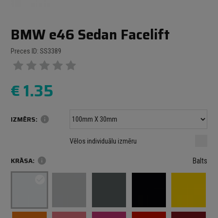
BMW e46 Sedan Facelift
Preces ID: SS3389
€
1.35
IZMĒRS:
info
Minimālais izmērs: 100 mm
mm
mm
Vēlos individuālu izmēru
Maksimālais izmērs: 1000 mm
KRĀSA:
info
Balts
check_circle