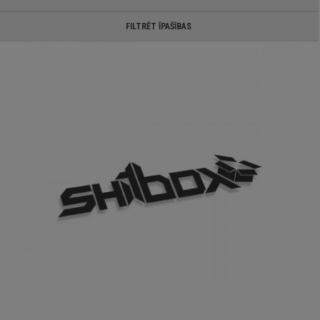
FILTRĒT ĪPAŠĪBAS