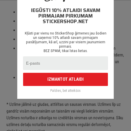
IEGŪSTI 10% ATLAIDI SAVAM
Izmantotas tikai augstas kvalitātes ORACAL līmplēves;
PIRMAJAM PIRKUMAM
STICKERSHOP.NET
100% mitrumizturība;
3 – 5 gadu līmplēves noturība *;
Kļūsti par vienu no StickerShop ģimenes jau šodien
un saņemsi 10% atlaidi savam pirmajam
Spēcīgs līmes slānis;
pasūtījumam, kā arī, uzzini par visiem jaunumiem
pirmais.
Paredzēts priekš auto stikliem, virsbūves daļām, krāsotām
BEZ SPAM, tikai īstas lietas.
virsmām, portatīvajiem/stacionārajiem datoriem, velosipēdiem,
motocikliem un motorolleriem, kā arī visām citām gludām un
neporainām virsmām;
Piegāde Latvijā un citviet pasaulē bez jebkādiem
IZMANTOT ATLAIDI
ierobežojumiem.
Paldies, bet atteikšos
* Uzlīme jālīmē uz gludas, attīrītas un sausas virsmas. Uzlīmes līp uz
gandrīz visām neporainām un taisnām vai viegli liektām virsmām.
Uzlīmes noturība ir atkarīga no izvēlētās virsmas un novietojuma. Sīku
uzlīmes detaļu noturība samazinās virsmu regulāri deformējot,