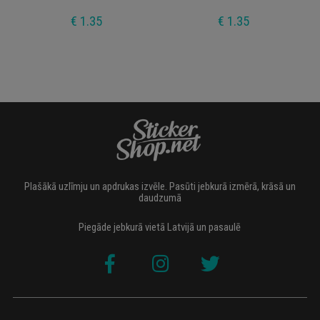
€ 1.35
€ 1.35
Plašākā uzlīmju un apdrukas izvēle. Pasūti jebkurā izmērā, krāsā un
daudzumā
Piegāde jebkurā vietā Latvijā un pasaulē