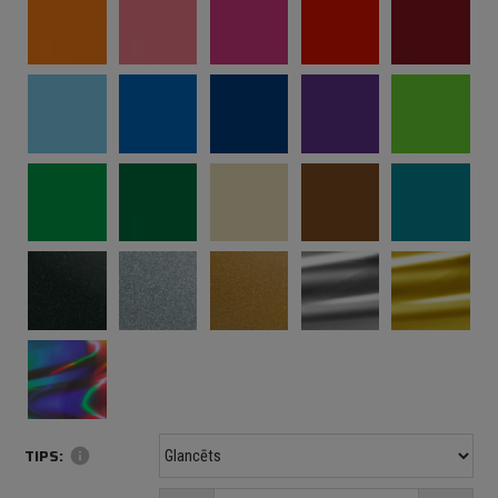
TIPS:
info