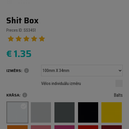
Shit Box
Preces ID: SS3451
€
1.35
IZMĒRS:
info
Minimālais izmērs: 100 mm
mm
mm
Vēlos individuālu izmēru
Maksimālais izmērs: 1000 mm
KRĀSA:
info
Balts
check_circle