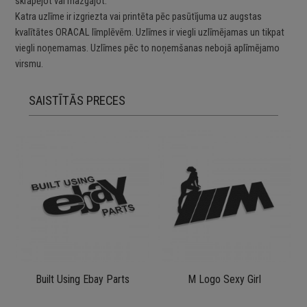
skrāpējot vai mazgājot.
Katra uzlīme ir izgriezta vai printēta pēc pasūtījuma uz augstas
kvalītātes ORACAL līmplēvēm. Uzlīmes ir viegli uzlīmējamas un tikpat
viegli noņemamas. Uzlīmes pēc to noņemšanas nebojā aplīmējamo
virsmu.
SAISTĪTĀS PRECES
Built Using Ebay Parts
M Logo Sexy Girl