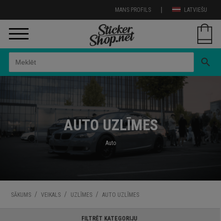
|
MANS PROFILS
LATVIEŠU
search
AUTO UZLĪMES
Auto
/
/
/
SĀKUMS
VEIKALS
UZLĪMES
AUTO UZLĪMES
FILTRĒT KATEGORIJU