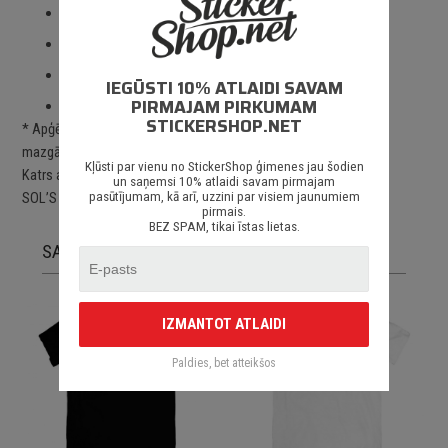
Paredzēts visa veida apdrukai un izšūšanai;
2 – 3 gadu drukas noturība *;
Kvalitatīva un profesionāla apdruka;
IEGŪSTI 10% ATLAIDI SAVAM
PIRMAJAM PIRKUMAM
Piegāde Latvijā un citviet pasaulē.
STICKERSHOP.NET
* Apģērbu ilgstošai drukas noturībai jāievēro tam paredzētos
mazgāšanas, žāvēšanas un lietošanas nosacījumus.
Kļūsti par vienu no StickerShop ģimenes jau šodien
Katrs apģērbs ir apdrukāts pēc pasūtījuma uz augstas kvalītātes
un saņemsi 10% atlaidi savam pirmajam
pasūtījumam, kā arī, uzzini par visiem jaunumiem
SOL’S apģērbiem.
pirmais.
BEZ SPAM, tikai īstas lietas.
SAISTĪTĀS PRECES
thumb_up
IZMANTOT ATLAIDI
Paldies, bet atteikšos