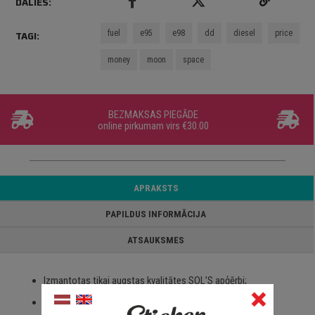
DALIES:
fuel
e95
e98
dd
diesel
price
TAGI:
money
moon
space
BEZMAKSAS PIEGĀDE
online pirkumam virs €30.00
APRAKSTS
PAPILDUS INFORMĀCIJA
ATSAUKSMES
Izmantotas tikai augstas kvalitātes SOL’S apģērbi;
100% kokvilna;