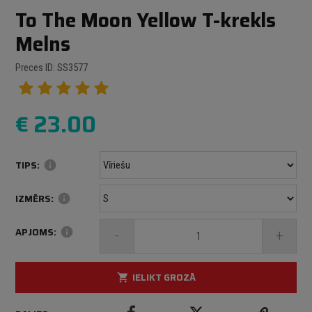
To The Moon Yellow T-krekls
Melns
Preces ID: SS3577
€
23.00
TIPS:
info
IZMĒRS:
info
APJOMS:
info
-
+
IELIKT GROZĀ
shopping_cart