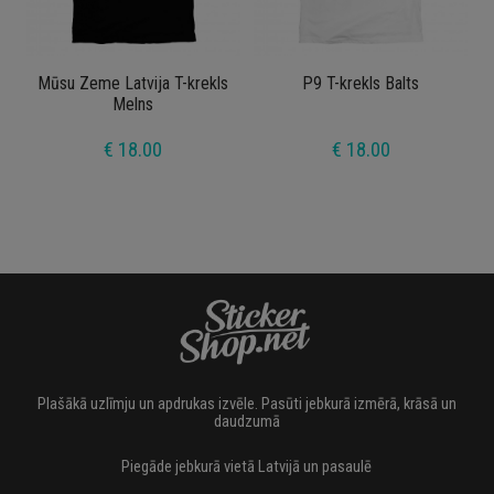
Mūsu Zeme Latvija T-krekls
P9 T-krekls Balts
Melns
€ 18.00
€ 18.00
Plašākā uzlīmju un apdrukas izvēle. Pasūti jebkurā izmērā, krāsā un
daudzumā
Piegāde jebkurā vietā Latvijā un pasaulē