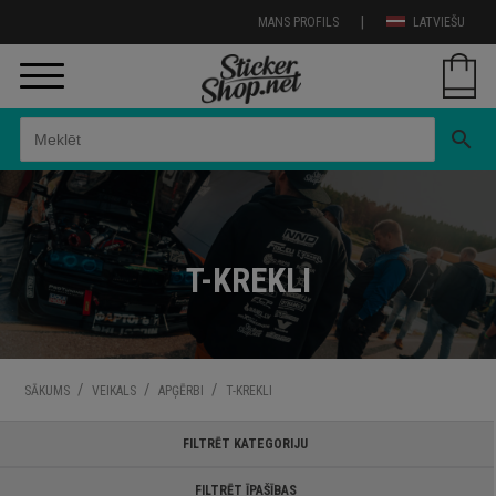
|
MANS PROFILS
LATVIEŠU
search
T-KREKLI
/
/
/
SĀKUMS
VEIKALS
APĢĒRBI
T-KREKLI
FILTRĒT KATEGORIJU
FILTRĒT ĪPAŠĪBAS