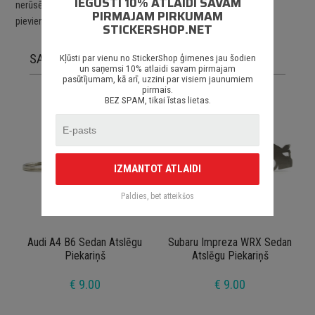
IEGŪSTI 10% ATLAIDI SAVAM
nerūsējoša tērauda ķēdīte un rinķis paredzēts vairāku atslēgu
PIRMAJAM PIRKUMAM
pievienošanai.
STICKERSHOP.NET
SAISTĪTĀS PRECES
Kļūsti par vienu no StickerShop ģimenes jau šodien
un saņemsi 10% atlaidi savam pirmajam
pasūtījumam, kā arī, uzzini par visiem jaunumiem
pirmais.
BEZ SPAM, tikai īstas lietas.
IZMANTOT ATLAIDI
Paldies, bet atteikšos
Audi A4 B6 Sedan Atslēgu
Subaru Impreza WRX Sedan
Piekariņš
Atslēgu Piekariņš
€ 9.00
€ 9.00