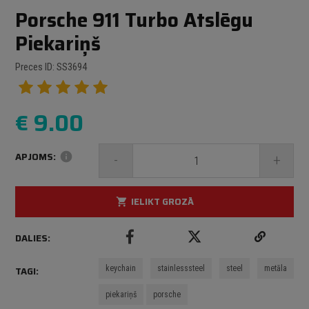
Porsche 911 Turbo Atslēgu
Piekariņš
Preces ID: SS3694
€
9.00
APJOMS:
info
-
+
IELIKT GROZĀ
shopping_cart
DALIES:
keychain
stainlesssteel
steel
metāla
TAGI:
piekariņš
porsche