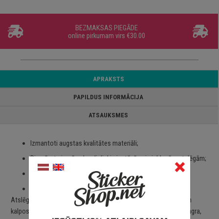
BEZMAKSAS PIEGĀDE
online pirkumam virs €30.00
APRAKSTS
PAPILDUS INFORMĀCIJA
ATSAUKSMES
Izmantoti augstas kvalitātes materiāli;
Piemērots izmērs, kas lieliski piestāvēs pie jebkurām atslēgām;
Viegli un ērti pievienot pie atslēgas;
Piegāde Latvijā un citviet pasaulē.
Atslēgu piekariņš lieliski piestāvēs pie jebkāda veida atslēgām un
kalpos gan kā atpazīšanas zīme, gan kā dizaina priekšmets. Stingra,