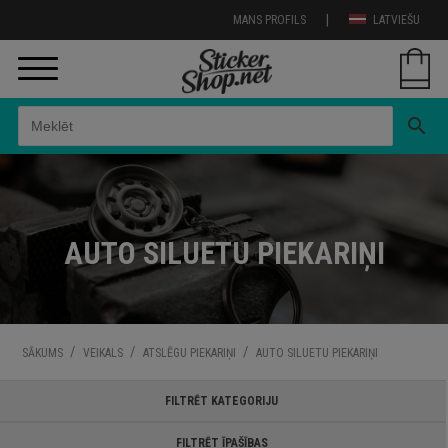
|
MANS PROFILS
LATVIEŠU
search
AUTO SILUETU PIEKARIŅI
/
/
/
SĀKUMS
VEIKALS
ATSLĒGU PIEKARIŅI
AUTO SILUETU PIEKARIŅI
FILTRĒT KATEGORIJU
FILTRĒT ĪPAŠĪBAS