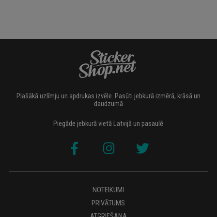
Plašākā uzlīmju un apdrukas izvēle. Pasūti jebkurā izmērā, krāsā un
daudzumā
Piegāde jebkurā vietā Latvijā un pasaulē
NOTEIKUMI
PRIVĀTUMS
ATGRIEŠANA