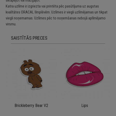
skrāpējot vai mazgājot.
Katra uzlīme ir izgriezta vai printēta pēc pasūtījuma uz augstas
kvalītātes ORACAL līmplēvēm. Uzlīmes ir viegli uzlīmējamas un tikpat
viegli noņemamas. Uzlīmes pēc to noņemšanas nebojā aplīmējamo
virsmu.
SAISTĪTĀS PRECES
Brickleberry Bear V2
Lips