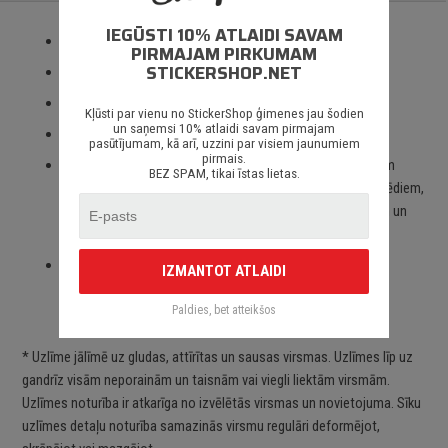
IEGŪSTI 10% ATLAIDI SAVAM
Izmantotas tikai augstas kvalitātes ORACAL līmplēves;
PIRMAJAM PIRKUMAM
STICKERSHOP.NET
100% mitrumizturība;
3 – 5 gadu līmplēves noturība *;
Kļūsti par vienu no StickerShop ģimenes jau šodien
un saņemsi 10% atlaidi savam pirmajam
Spēcīgs līmes slānis;
pasūtījumam, kā arī, uzzini par visiem jaunumiem
pirmais.
Paredzēts priekš auto stikliem, virsbūves daļām, krāsotām
BEZ SPAM, tikai īstas lietas.
virsmām, portatīvajiem/stacionārajiem datoriem, velosipēdiem,
motocikliem un motorolleriem, kā arī visām citām gludām un
neporainām virsmām;
Piegāde Latvijā un citviet pasaulē bez jebkādiem
IZMANTOT ATLAIDI
ierobežojumiem.
Paldies, bet atteikšos
* Uzlīme jālīmē uz gludas, attīrītas un sausas virsmas. Uzlīmes līp uz
gandrīz visām neporainām un taisnām vai viegli liektām virsmām.
Uzlīmes noturība ir atkarīga no izvēlētās virsmas un novietojuma. Sīku
uzlīmes detaļu noturība samazinās virsmu regulāri deformējot,