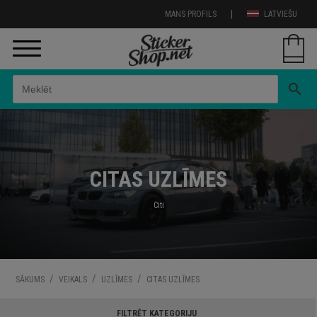
|
MANS PROFILS
LATVIEŠU
search
CITAS UZLĪMES
Citi
/
/
/
SĀKUMS
VEIKALS
UZLĪMES
CITAS UZLĪMES
FILTRĒT KATEGORIJU