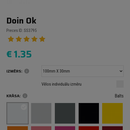
Doin Ok
Preces ID: SS3795
€
1.35
IZMĒRS:
info
Minimālais izmērs: 100 mm
mm
mm
Vēlos individuālu izmēru
Maksimālais izmērs: 1000 mm
KRĀSA:
info
Balts
check_circle