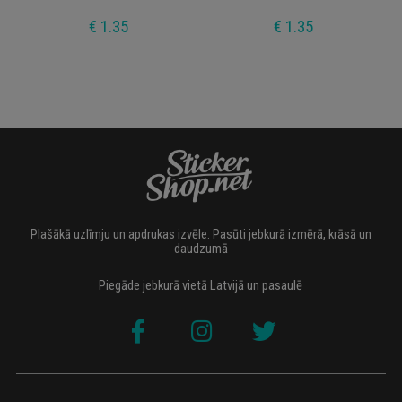
€ 1.35
€ 1.35
Plašākā uzlīmju un apdrukas izvēle. Pasūti jebkurā izmērā, krāsā un
daudzumā
Piegāde jebkurā vietā Latvijā un pasaulē