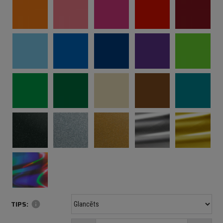
TIPS:
info