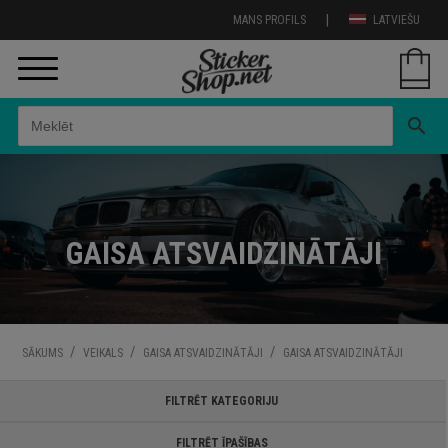
|
MANS PROFILS
LATVIEŠU
search
GAISA ATSVAIDZINĀTĀJI
/
/
/
SĀKUMS
VEIKALS
GAISA ATSVAIDZINĀTĀJI
GAISA ATSVAIDZINĀTĀJI
FILTRĒT KATEGORIJU
FILTRĒT ĪPAŠĪBAS