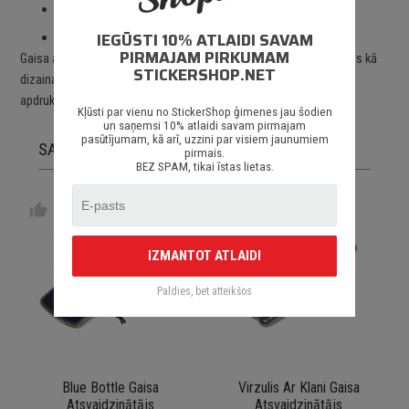
Izmantoti augstas kvalitātes materiāli;
IEGŪSTI 10% ATLAIDI SAVAM
Piegāde Latvijā un citviet pasaulē.
PIRMAJAM PIRKUMAM
Gaisa atsvaidzinātājs lieliski piestāvēs pie jebkāda auto un kalpos kā
STICKERSHOP.NET
dizaina priekšmets. Izgatavots no augtas kvalitātes kartona ar
apdruku. Piesūcināts ar ēterisko smaržvielu.
Kļūsti par vienu no StickerShop ģimenes jau šodien
un saņemsi 10% atlaidi savam pirmajam
pasūtījumam, kā arī, uzzini par visiem jaunumiem
SAISTĪTĀS PRECES
pirmais.
BEZ SPAM, tikai īstas lietas.
thumb_up
IZMANTOT ATLAIDI
Paldies, bet atteikšos
Blue Bottle Gaisa
Virzulis Ar Klani Gaisa
Atsvaidzinātājs
Atsvaidzinātājs