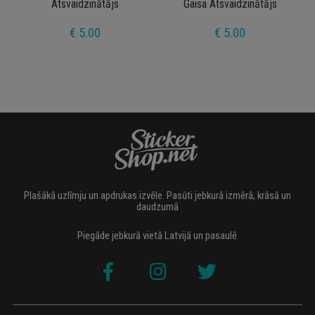
Atsvaidzinātājs
Gaisa Atsvaidzinātājs
€ 5.00
€ 5.00
Plašākā uzlīmju un apdrukas izvēle. Pasūti jebkurā izmērā, krāsā un
daudzumā
Piegāde jebkurā vietā Latvijā un pasaulē