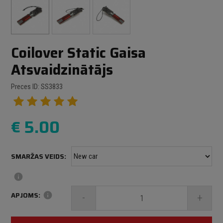
Coilover Static Gaisa
Atsvaidzinātājs
Preces ID: SS3833
€
5.00
SMARŽAS VEIDS:
info
APJOMS:
info
-
+