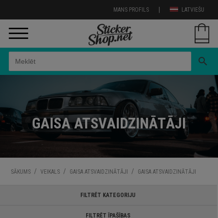
|
MANS PROFILS
LATVIEŠU
search
GAISA ATSVAIDZINĀTĀJI
/
/
/
SĀKUMS
VEIKALS
GAISA ATSVAIDZINĀTĀJI
GAISA ATSVAIDZINĀTĀJI
FILTRĒT KATEGORIJU
FILTRĒT ĪPAŠĪBAS