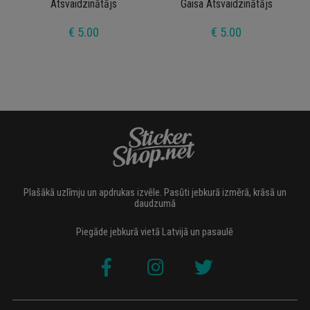
Atsvaidzinātājs
Gaisa Atsvaidzinātājs
€ 5.00
€ 5.00
Plašākā uzlīmju un apdrukas izvēle. Pasūti jebkurā izmērā, krāsā un
daudzumā
Piegāde jebkurā vietā Latvijā un pasaulē