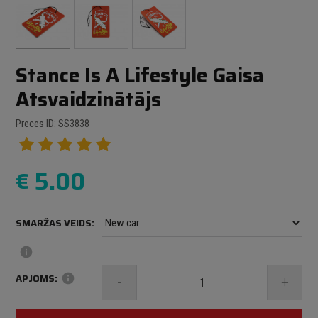
Stance Is A Lifestyle Gaisa
Atsvaidzinātājs
Preces ID: SS3838
€
5.00
SMARŽAS VEIDS:
info
APJOMS:
info
-
+