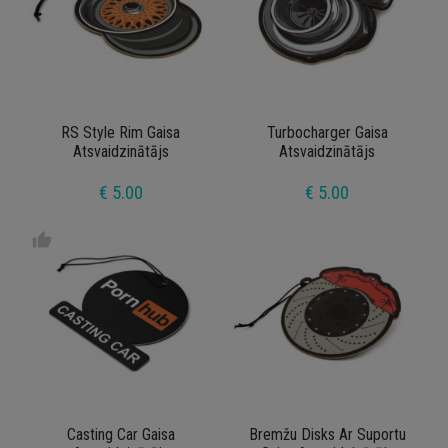
RS Style Rim Gaisa
Turbocharger Gaisa
Atsvaidzinātājs
Atsvaidzinātājs
€ 5.00
€ 5.00
thumb_up
Casting Car Gaisa
Bremžu Disks Ar Suportu