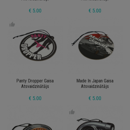
€ 5.00
€ 5.00
thumb_up
Panty Dropper Gaisa
Made In Japan Gaisa
Atsvaidzinātājs
Atsvaidzinātājs
€ 5.00
€ 5.00
thumb_up