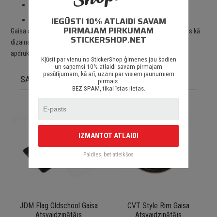
Izmantoti augstas kvalitātes materiāli;
IEGŪSTI 10% ATLAIDI SAVAM
Piegāde Latvijā un citviet pasaulē.
PIRMAJAM PIRKUMAM
Gaisa atsvaidzinātājs lieliski piestāvēs pie jebkāda auto un kalpos kā
STICKERSHOP.NET
dizaina priekšmets. Izgatavots no augtas kvalitātes kartona ar
apdruku. Piesūcināts ar ēterisko smaržvielu.
Kļūsti par vienu no StickerShop ģimenes jau šodien
un saņemsi 10% atlaidi savam pirmajam
pasūtījumam, kā arī, uzzini par visiem jaunumiem
SAISTĪTĀS PRECES
pirmais.
BEZ SPAM, tikai īstas lietas.
IZMANTOT ATLAIDI
Paldies, bet atteikšos
JDM Flag Oldschool Gaisa
CVT Style Rim Gaisa
Atsvaidzinātājs
Atsvaidzinātājs