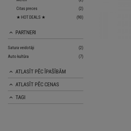
Citas preces
(2)
★ HOT DEALS ★
(90)
PARTNERI
keyboard_arrow_up
Satura veidotāji
(2)
Auto kultūra
(7)
ATLASĪT PĒC ĪPAŠĪBĀM
keyboard_arrow_up
ATLASĪT PĒC CENAS
keyboard_arrow_up
TAGI
keyboard_arrow_up