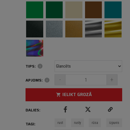
TIPS:
info
-
+
APJOMS:
info
IELIKT GROZĀ
shopping_cart
DALIES:
rust
rusty
rūsa
izpuvis
TAGI: