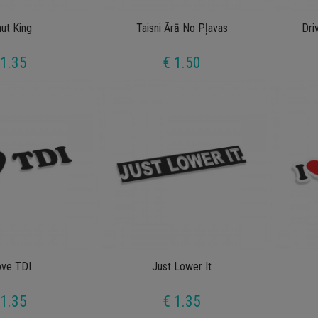
ut King
Taisni Ārā No Pļavas
Dri
 1.35
€ 1.50
ove TDI
Just Lower It
 1.35
€ 1.35