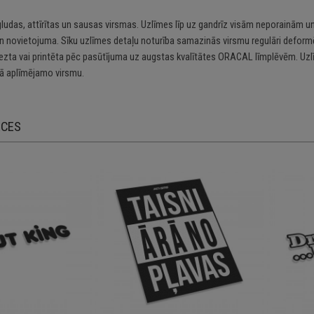
gludas, attīrītas un sausas virsmas. Uzlīmes līp uz gandrīz visām neporainām un
n novietojuma. Sīku uzlīmes detaļu noturība samazinās virsmu regulāri deformē
riezta vai printēta pēc pasūtījuma uz augstas kvalītātes ORACAL līmplēvēm. Uzl
 aplīmējamo virsmu.
ECES