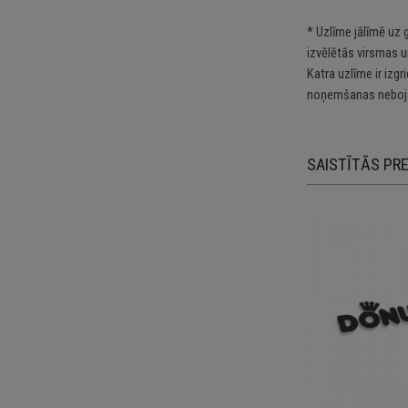
* Uzlīme jālīmē uz 
izvēlētās virsmas u
Katra uzlīme ir izg
noņemšanas nebojā
SAISTĪTĀS PR