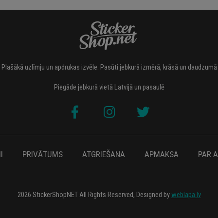
Plašākā uzlīmju un apdrukas izvēle. Pasūti jebkurā izmērā, krāsā un daudzumā
Piegāde jebkurā vietā Latvijā un pasaulē
I
PRIVĀTUMS
ATGRIEŠANA
APMAKSA
PAR 
2026 StickerShopNET All Rights Reserved, Designed by
weblapa.lv