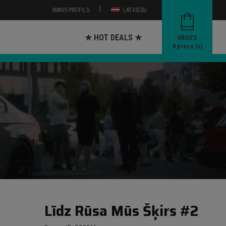
|
MANS PROFILS
LATVIEŠU
★ HOT DEALS ★
GROZS
0
prece (s)
Līdz Rūsa Mūs Šķirs #2