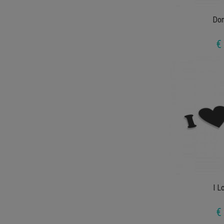
Don
€
I L
€