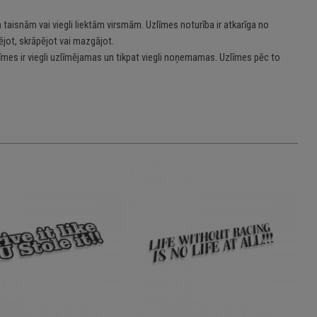
 taisnām vai viegli liektām virsmām. Uzlīmes noturība ir atkarīga no
jot, skrāpējot vai mazgājot.
īmes ir viegli uzlīmējamas un tikpat viegli noņemamas. Uzlīmes pēc to