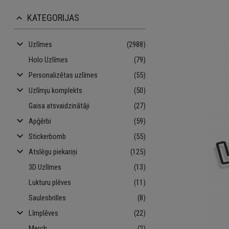
KATEGORIJAS
keyboard_arrow_up
keyboard_arrow_down
Uzlīmes
(2988)
Holo Uzlīmes
(79)
keyboard_arrow_down
Personalizētas uzlīmes
(55)
keyboard_arrow_down
Uzlīmju komplekts
(50)
Gaisa atsvaidzinātāji
(27)
keyboard_arrow_down
Apģērbi
(59)
keyboard_arrow_down
Stickerbomb
(55)
keyboard_arrow_down
Atslēgu piekariņi
(125)
3D Uzlīmes
(13)
Lukturu plēves
(11)
Saulesbrilles
(8)
keyboard_arrow_down
Līmplēves
(22)
Merch
(2)