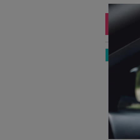
Iz
10
3 
Sp
Pa
kā
Pi