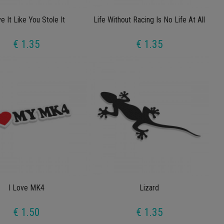
ve It Like You Stole It
Life Without Racing Is No Life At All
€ 1.35
€ 1.35
I Love MK4
Lizard
€ 1.50
€ 1.35