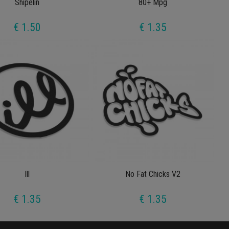
Shipelin
80+ Mpg
€ 1.50
€ 1.35
Ill
No Fat Chicks V2
€ 1.35
€ 1.35