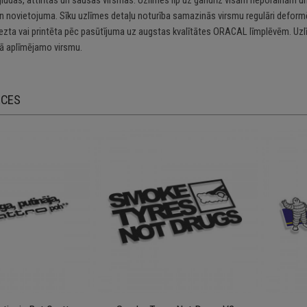
n novietojuma. Sīku uzlīmes detaļu noturība samazinās virsmu regulāri deformē
riezta vai printēta pēc pasūtījuma uz augstas kvalītātes ORACAL līmplēvēm. Uzl
 aplīmējamo virsmu.
ECES