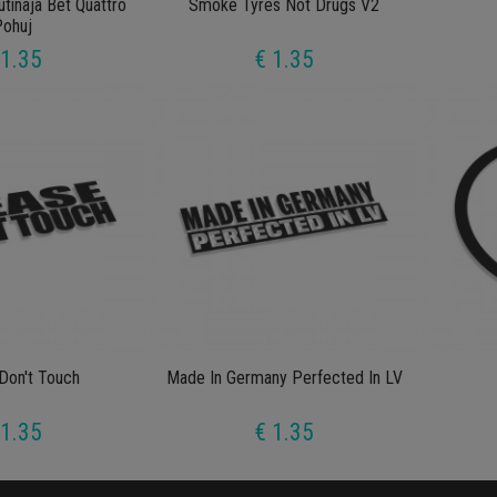
utinaja Bet Quattro
Smoke Tyres Not Drugs V2
Pohuj
 1.35
€ 1.35
Don't Touch
Made In Germany Perfected In LV
 1.35
€ 1.35