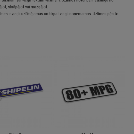
jot, skrāpējot vai mazgājot.
īmes ir viegli uzlīmējamas un tikpat viegli noņemamas. Uzlīmes pēc to