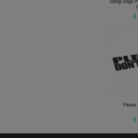
Sniegi Sniga P
€
Please 
€