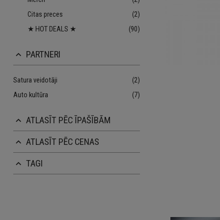
Citas preces
(2)
★ HOT DEALS ★
(90)
PARTNERI
keyboard_arrow_up
Satura veidotāji
(2)
Auto kultūra
(7)
ATLASĪT PĒC ĪPAŠĪBĀM
keyboard_arrow_up
ATLASĪT PĒC CENAS
keyboard_arrow_up
TAGI
keyboard_arrow_up