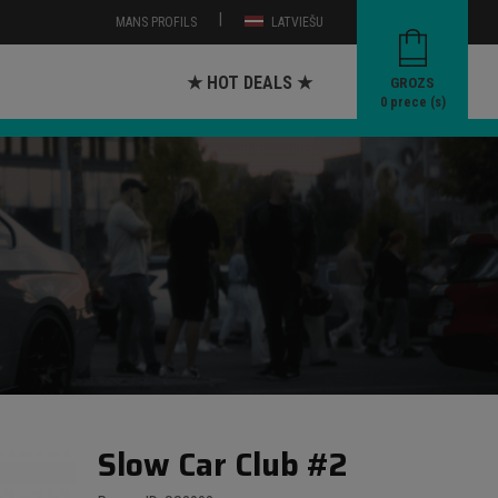
|
MANS PROFILS
LATVIEŠU
★ HOT DEALS ★
GROZS
0
prece (s)
Slow Car Club #2