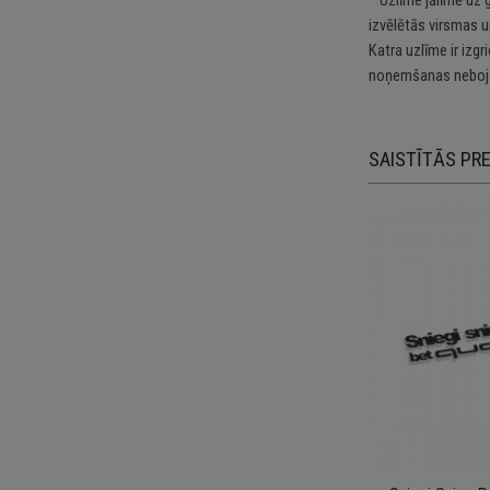
izvēlētās virsmas u
Katra uzlīme ir izg
noņemšanas nebojā
SAISTĪTĀS PR