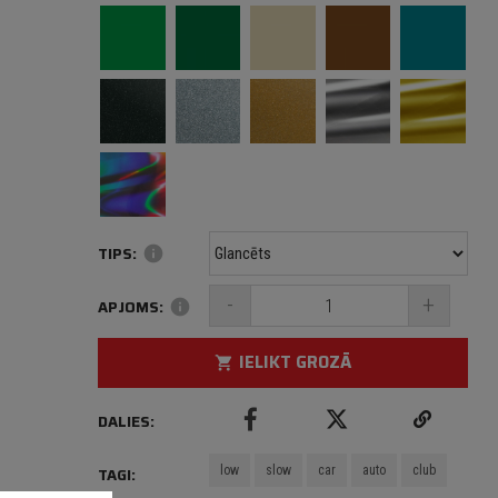
TIPS:
info
-
+
APJOMS:
info
IELIKT GROZĀ
shopping_cart
DALIES:
low
slow
car
auto
club
TAGI: