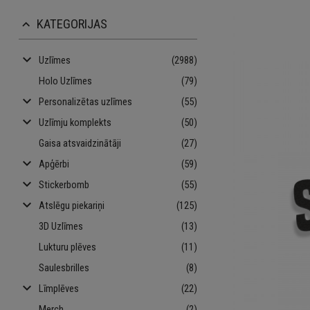
KATEGORIJAS
keyboard_arrow_up
keyboard_arrow_down
Uzlīmes
(2988)
Holo Uzlīmes
(79)
keyboard_arrow_down
Personalizētas uzlīmes
(55)
keyboard_arrow_down
Uzlīmju komplekts
(50)
Gaisa atsvaidzinātāji
(27)
keyboard_arrow_down
Apģērbi
(59)
keyboard_arrow_down
Stickerbomb
(55)
keyboard_arrow_down
Atslēgu piekariņi
(125)
3D Uzlīmes
(13)
Lukturu plēves
(11)
Saulesbrilles
(8)
keyboard_arrow_down
Līmplēves
(22)
Merch
(2)