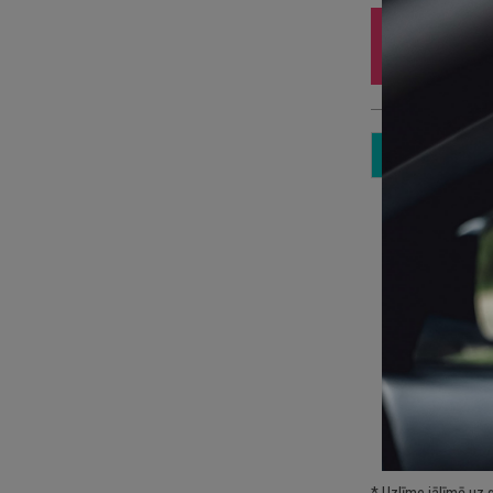
Iz
10
3 
Sp
Pa
kā
Pi
* Uzlīme jālīmē uz 