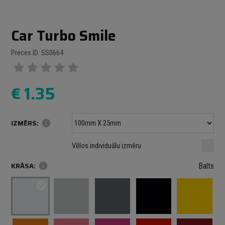
Car Turbo Smile
Preces ID: SS0664
€
1.35
IZMĒRS:
info
Minimālais izmērs: 100 mm
mm
mm
Vēlos individuālu izmēru
Maksimālais izmērs: 1000 mm
KRĀSA:
info
Balts
check_circle