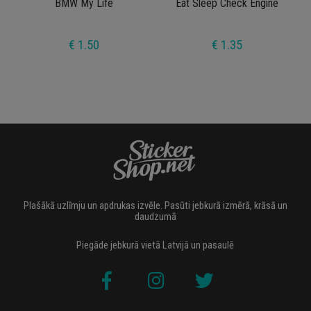
BMW My Life
Eat Sleep Check Engine
€ 1.50
€ 1.35
Plašākā uzlīmju un apdrukas izvēle. Pasūti jebkurā izmērā, krāsā un
daudzumā
Piegāde jebkurā vietā Latvijā un pasaulē