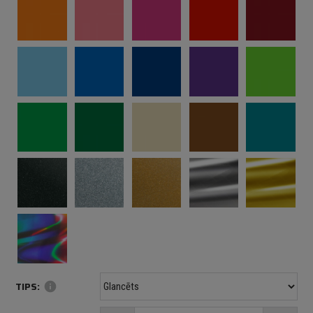
TIPS:
info