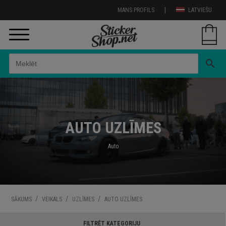
|
MANS PROFILS
LATVIEŠU
search
AUTO UZLĪMES
Auto
/
/
/
SĀKUMS
VEIKALS
UZLĪMES
AUTO UZLĪMES
FILTRĒT KATEGORIJU