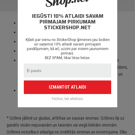
ATSAUKSMES
IEGŪSTI 10% ATLAIDI SAVAM
PIRMAJAM PIRKUMAM
Izmantotas tikai augstas kvalitātes ORACAL līmplēves;
STICKERSHOP.NET
100% mitrumizturība;
Kļūsti par vienu no StickerShop ģimenes jau šodien
3 – 5 gadu līmplēves noturība *;
un saņemsi 10% atlaidi savam pirmajam
pasūtījumam, kā arī, uzzini par visiem jaunumiem
Spēcīgs līmes slānis;
pirmais.
BEZ SPAM, tikai īstas lietas.
Paredzēts priekš auto stikliem, virsbūves daļām, krāsotām
virsmām, portatīvajiem/stacionārajiem datoriem, velosipēdiem,
motocikliem un motorolleriem, kā arī visām citām gludām un
neporainām virsmām;
IZMANTOT ATLAIDI
Piegāde Latvijā un citviet pasaulē bez jebkādiem
ierobežojumiem.
Paldies, bet atteikšos
* Uzlīme jālīmē uz gludas, attīrītas un sausas virsmas. Uzlīmes līp uz
gandrīz visām neporainām un taisnām vai viegli liektām virsmām.
Uzlīmes noturība ir atkarīga no izvēlētās virsmas un novietojuma. Sīku