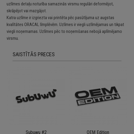
uzlīmes detaļu noturība samazinās virsmu regulāri deformējot,
skrāpējot vai mazgājot.
Katra uzlīme ir izgriezta vai printēta pēc pasūtījuma uz augstas
kvalītātes ORACAL līmplēvēm. Uzlīmes ir viegli uzlīmējamas un tikpat
viegli noņemamas. Uzlīmes pēc to noņemšanas nebojā aplīmējamo
virsmu.
SAISTĪTĀS PRECES
Subuwu #2
OEM Edition