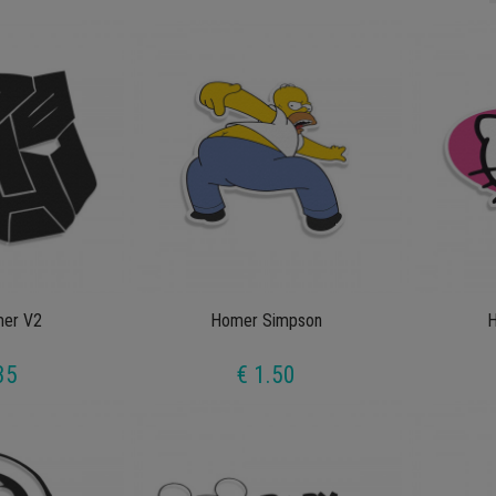
mer V2
Homer Simpson
H
35
€ 1.50