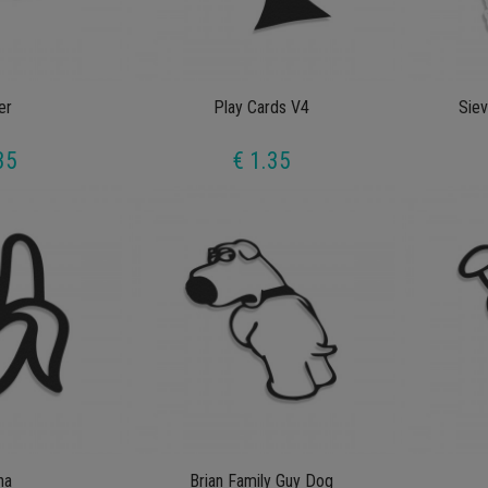
er
Play Cards V4
Siev
35
€ 1.35
na
Brian Family Guy Dog