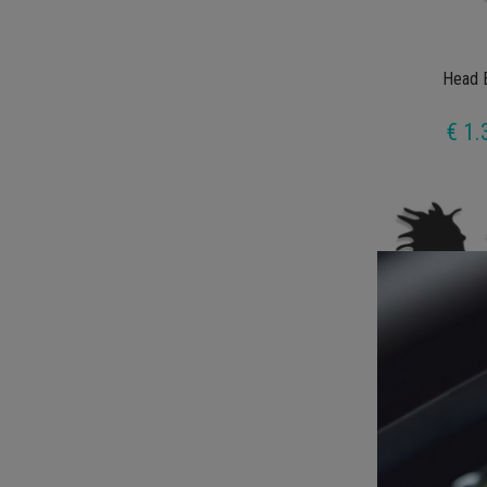
Head 
€ 1.
Clown Wit