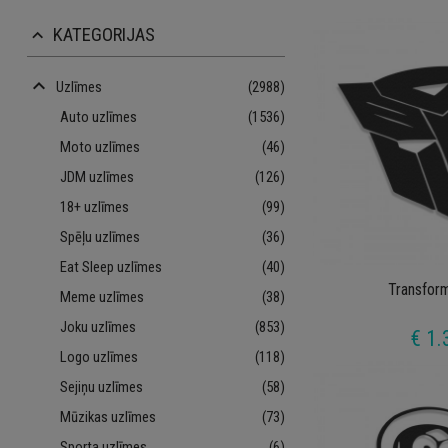
KATEGORIJAS
keyboard_arrow_up
keyboard_arrow_up
Uzlīmes
(2988)
Auto uzlīmes
(1536)
Moto uzlīmes
(46)
JDM uzlīmes
(126)
18+ uzlīmes
(99)
Spēļu uzlīmes
(36)
Eat Sleep uzlīmes
(40)
Transfor
Meme uzlīmes
(38)
Joku uzlīmes
(853)
€ 1.
Logo uzlīmes
(118)
Sejiņu uzlīmes
(58)
Mūzikas uzlīmes
(73)
Sporta uzlīmes
(6)