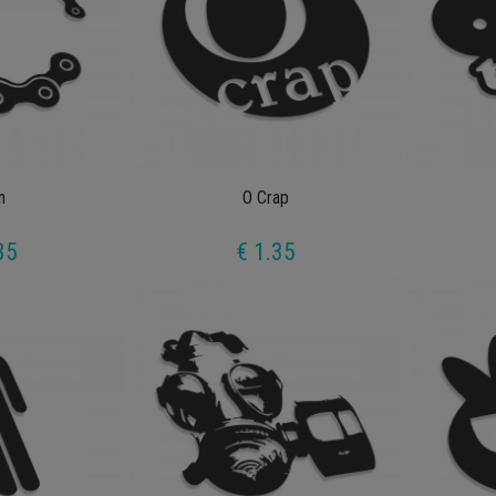
n
O Crap
35
€ 1.35