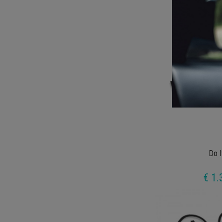
€ 1.
Do I
€ 1.