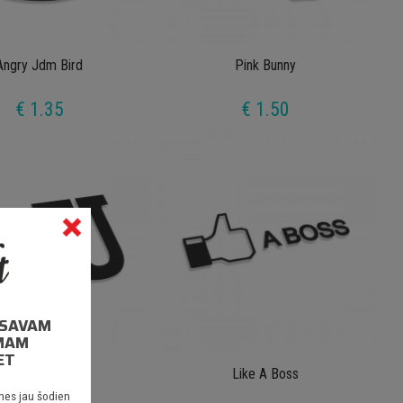
Angry Jdm Bird
Pink Bunny
€ 1.35
€ 1.50
I SAVAM
MAM
ET
Screw You
Like A Boss
nes jau šodien