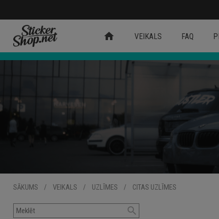
home
VEIKALS
FAQ
P
SĀKUMS
/
VEIKALS
/
UZLĪMES
/
CITAS UZLĪMES
search