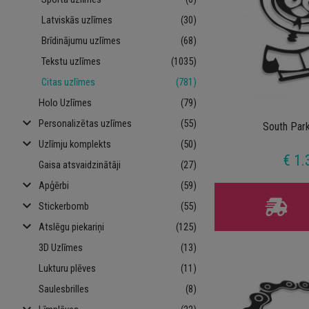
Latviskās uzlīmes
(30)
Brīdinājumu uzlīmes
(68)
Tekstu uzlīmes
(1035)
Citas uzlīmes
(781)
Holo Uzlīmes
(79)
keyboard_arrow_down
Personalizētas uzlīmes
(55)
South Par
keyboard_arrow_down
Uzlīmju komplekts
(50)
€ 1.
Gaisa atsvaidzinātāji
(27)
keyboard_arrow_down
Apģērbi
(59)
keyboard_arrow_down
Stickerbomb
(55)
keyboard_arrow_down
Atslēgu piekariņi
(125)
3D Uzlīmes
(13)
Lukturu plēves
(11)
Saulesbrilles
(8)