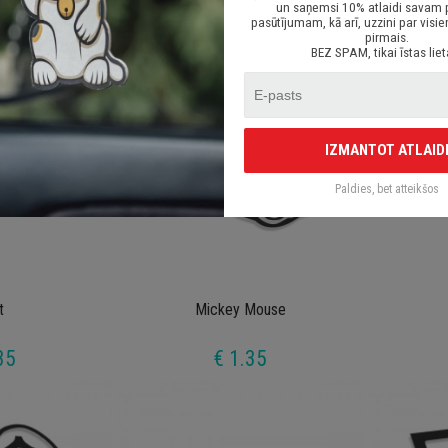
un saņemsi 10% atlaidi savam
35
€ 1.35
pasūtījumam, kā arī, uzzini par vi
pirmais.
BEZ SPAM, tikai īstas liet
IZMANTOT ATLAID
Paldies, bet atteikšos
t
Mickey Mouse
35
€ 1.35