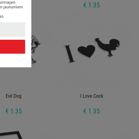
 pirmajam
€ 1.35
€ 1.35
siem jaunumiem
as.
I
Evil Dog
I Love Cock
€ 1.35
€ 1.35