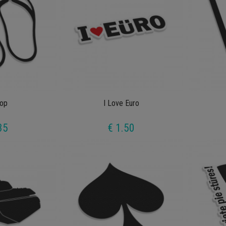
lop
I Love Euro
35
€ 1.50