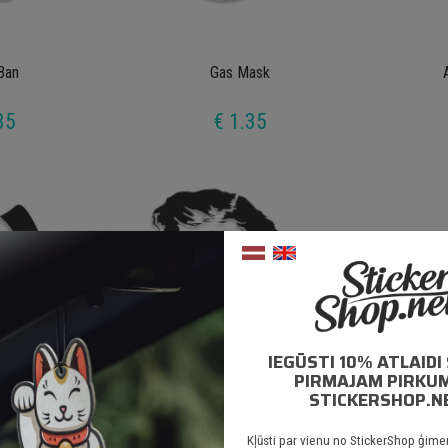
Ban
Gas Mask
35
€ 1.35
IEGŪSTI 10% ATLAID
PIRMAJAM PIRKU
STICKERSHOP.N
h Knife
Chuck Norris
Kļūsti par vienu no StickerShop ģime