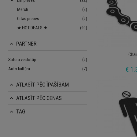
keyboard_arrow_down
Līmplēves
(22)
Merch
(2)
Citas preces
(2)
★ HOT DEALS ★
(90)
PARTNERI
keyboard_arrow_up
Chai
Satura veidotāji
(2)
€ 1.
Auto kultūra
(7)
ATLASĪT PĒC ĪPAŠĪBĀM
keyboard_arrow_up
ATLASĪT PĒC CENAS
keyboard_arrow_up
TAGI
keyboard_arrow_up