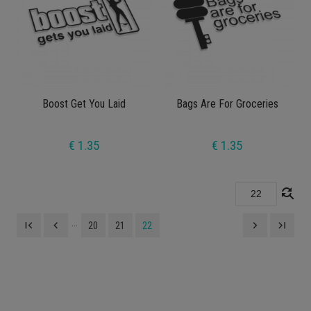
Boost Get You Laid
Bags Are For Groceries
€ 1.35
€ 1.35
find_replace
...
first_page
navigate_before
navigate_next
last_page
20
21
22