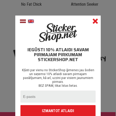
No Fat Chick
Attention Seeker
€ 1.35
€ 1.35
IEGŪSTI 10% ATLAIDI SAVAM
PIRMAJAM PIRKUMAM
STICKERSHOP.NET
Kļūsti par vienu no StickerShop ģimenes jau šodien
un saņemsi 10% atlaidi savam pirmajam
pasūtījumam, kā arī, uzzini par visiem jaunumiem
pirmais.
No shit
Hello Titty
BEZ SPAM, tikai īstas lietas.
€ 1.35
€ 1.35
IZMANTOT ATLAIDI