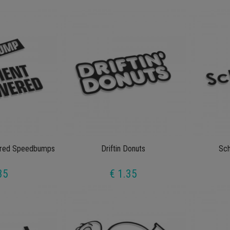
ered Speedbumps
Driftin Donuts
Sch
35
€ 1.35