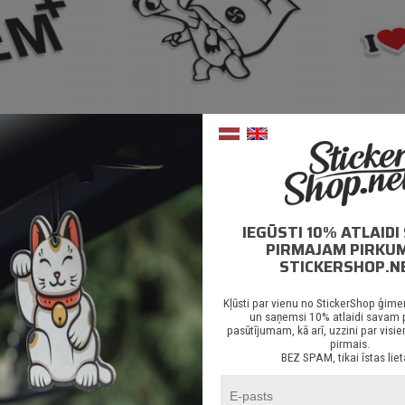
lus
Turbo Turttle
35
€ 1.35
IEGŪSTI 10% ATLAID
PIRMAJAM PIRKU
STICKERSHOP.N
BEZMAKSAS PIEGĀDE
online pirkum
Kļūsti par vienu no StickerShop ģime
un saņemsi 10% atlaidi savam
pasūtījumam, kā arī, uzzini par vi
pirmais.
BEZ SPAM, tikai īstas liet