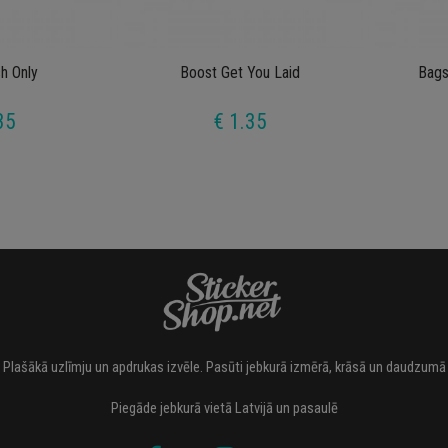
h Only
Boost Get You Laid
Bags
35
€ 1.35
Plašākā uzlīmju un apdrukas izvēle. Pasūti jebkurā izmērā, krāsā un daudzumā
Piegāde jebkurā vietā Latvijā un pasaulē