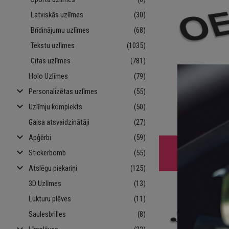
Latviskās uzlīmes
(30)
Brīdinājumu uzlīmes
(68)
Tekstu uzlīmes
(1035)
Citas uzlīmes
(781)
Holo Uzlīmes
(79)
keyboard_arrow_down
Personalizētas uzlīmes
(55)
OEM P
keyboard_arrow_down
Uzlīmju komplekts
(50)
€ 1.
Gaisa atsvaidzinātāji
(27)
keyboard_arrow_down
Apģērbi
(59)
keyboard_arrow_down
Stickerbomb
(55)
keyboard_arrow_down
Atslēgu piekariņi
(125)
3D Uzlīmes
(13)
Lukturu plēves
(11)
Saulesbrilles
(8)