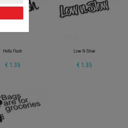
I
Hella Flush
Low N Slow
€ 1.35
€ 1.35