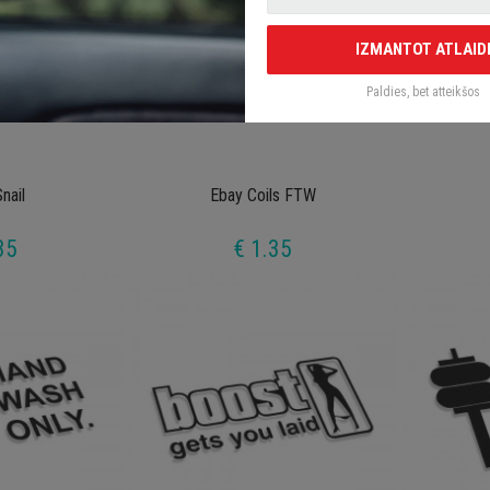
IZMANTOT ATLAID
Paldies, bet atteikšos
nail
Ebay Coils FTW
35
€ 1.35