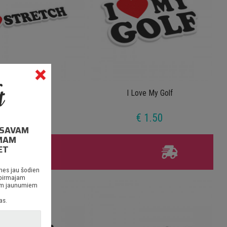
I Love Stretch
I Love My Golf
€ 1.50
€ 1.50
I SAVAM
MAM
ET
am virs €30.00
nes jau šodien
 pirmajam
siem jaunumiem
as.