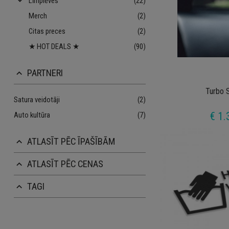
keyboard_arrow_down
Līmplēves
(22)
Merch
(2)
Citas preces
(2)
★ HOT DEALS ★
(90)
PARTNERI
keyboard_arrow_up
Turbo S
Satura veidotāji
(2)
€ 1.
Auto kultūra
(7)
ATLASĪT PĒC ĪPAŠĪBĀM
keyboard_arrow_up
ATLASĪT PĒC CENAS
keyboard_arrow_up
TAGI
keyboard_arrow_up