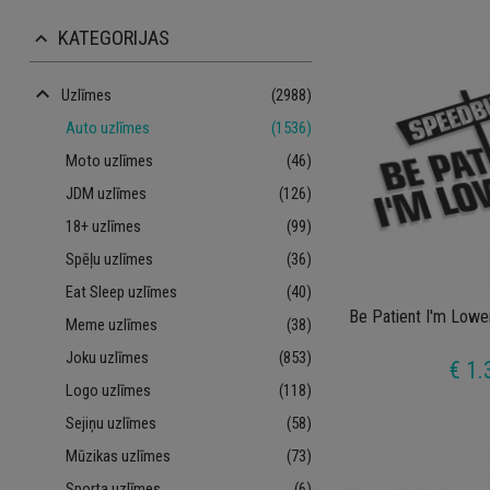
KATEGORIJAS
keyboard_arrow_up
keyboard_arrow_up
Uzlīmes
(2988)
Auto uzlīmes
(1536)
Moto uzlīmes
(46)
JDM uzlīmes
(126)
18+ uzlīmes
(99)
Spēļu uzlīmes
(36)
Eat Sleep uzlīmes
(40)
Be Patient I'm Low
Meme uzlīmes
(38)
Joku uzlīmes
(853)
€ 1.
Logo uzlīmes
(118)
Sejiņu uzlīmes
(58)
Mūzikas uzlīmes
(73)
Sporta uzlīmes
(6)