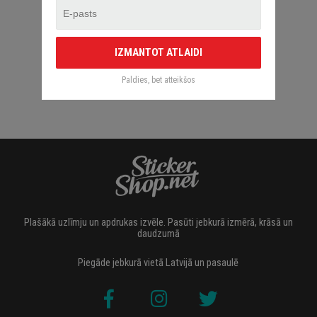
IZMANTOT ATLAIDI
Paldies, bet atteikšos
Plašākā uzlīmju un apdrukas izvēle. Pasūti jebkurā izmērā, krāsā un
daudzumā
Piegāde jebkurā vietā Latvijā un pasaulē