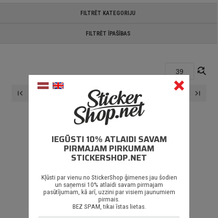
FILTRĒT KATEGORIJU
FILTRĒT ĪPAŠĪBAS
find_replace
...
first_page
navigate_before
navigate_next
last_page
37
38
39
IEGŪSTI 10% ATLAIDI SAVAM
PIRMAJAM PIRKUMAM
STICKERSHOP.NET
Kļūsti par vienu no StickerShop ģimenes jau šodien
un saņemsi 10% atlaidi savam pirmajam
NEKO NEATRADU!
pasūtījumam, kā arī, uzzini par visiem jaunumiem
pirmais.
BEZ SPAM, tikai īstas lietas.
Šiem meklēšanas parametriem netika atrasti rezultāti