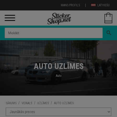
|
MANS PROFILS
LATVIEŠU
search
AUTO UZLĪMES
Auto
/
/
/
SĀKUMS
VEIKALS
UZLĪMES
AUTO UZLĪMES