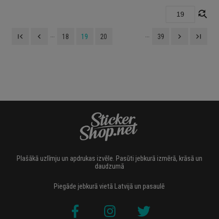
find_replace
...
...
first_page
navigate_before
navigate_next
last_page
18
19
20
39
Plašākā uzlīmju un apdrukas izvēle. Pasūti jebkurā izmērā, krāsā un
daudzumā
Piegāde jebkurā vietā Latvijā un pasaulē