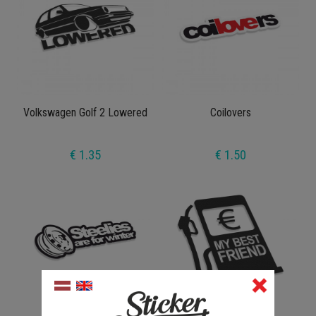
Volkswagen Golf 2 Lowered
Coilovers
€ 1.35
€ 1.50