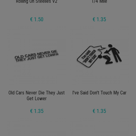
Rolling On Steelies V2
1/4 Mile
€ 1.50
€ 1.35
Old Cars Never Die They Just
I've Said Don't Touch My Car
Get Lower
€ 1.35
€ 1.35