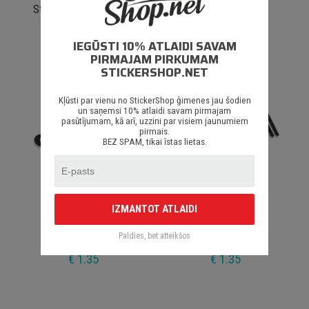
Steelies Are For Winter
My Best Friend
IEGŪSTI 10% ATLAIDI SAVAM
€ 1.50
€ 1.35
PIRMAJAM PIRKUMAM
STICKERSHOP.NET
Kļūsti par vienu no StickerShop ģimenes jau šodien
un saņemsi 10% atlaidi savam pirmajam
pasūtījumam, kā arī, uzzini par visiem jaunumiem
pirmais.
BEZ SPAM, tikai īstas lietas.
IZMANTOT ATLAIDI
Coilovers V2
Speed Cameras V3
Paldies, bet atteikšos
€ 1.35
€ 1.35