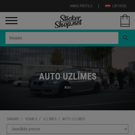
|
MANS PROFILS
LATVIEŠU
search
AUTO UZLĪMES
Auto
/
/
/
SĀKUMS
VEIKALS
UZLĪMES
AUTO UZLĪMES