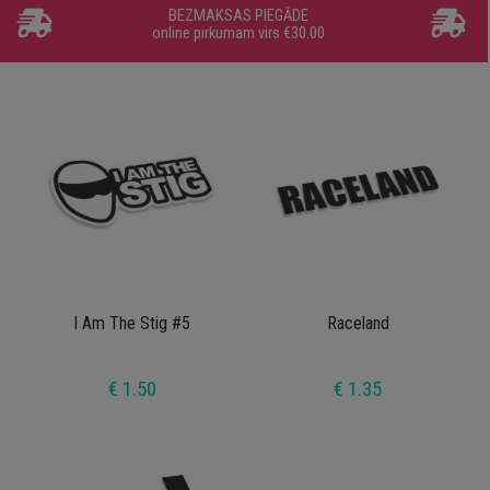
BEZMAKSAS PIEGĀDE
online pirkumam virs €30.00
I Am The Stig #5
Raceland
€ 1.50
€ 1.35