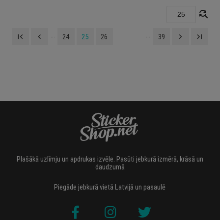
find_replace
...
...
first_page
navigate_before
navigate_next
last_page
24
25
26
39
Plašākā uzlīmju un apdrukas izvēle. Pasūti jebkurā izmērā, krāsā un
daudzumā
Piegāde jebkurā vietā Latvijā un pasaulē