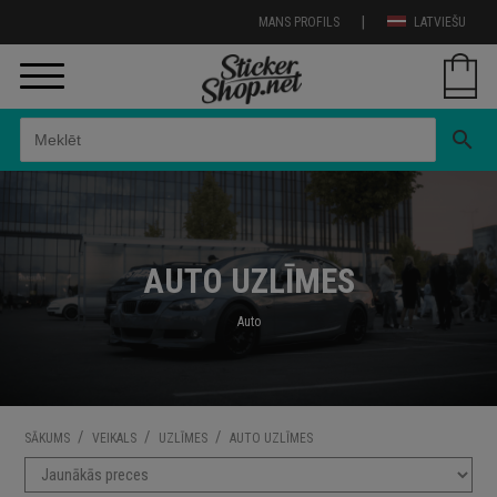
|
MANS PROFILS
LATVIEŠU
search
AUTO UZLĪMES
Auto
/
/
/
SĀKUMS
VEIKALS
UZLĪMES
AUTO UZLĪMES