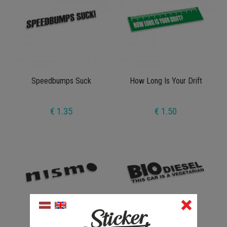
Speedbumps Suck
How Long Is Your Drift
€ 1.35
€ 1.50