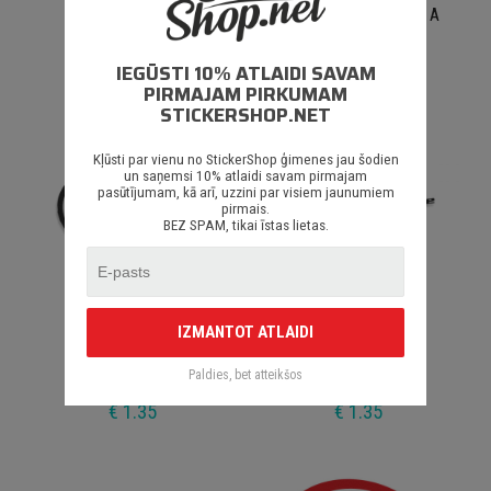
Nismo
BIO Diesel This Car Is A
Vegetarian
IEGŪSTI 10% ATLAIDI SAVAM
€ 1.35
€ 1.35
PIRMAJAM PIRKUMAM
STICKERSHOP.NET
Kļūsti par vienu no StickerShop ģimenes jau šodien
un saņemsi 10% atlaidi savam pirmajam
pasūtījumam, kā arī, uzzini par visiem jaunumiem
pirmais.
BEZ SPAM, tikai īstas lietas.
IZMANTOT ATLAIDI
Turbine Turbo
STI Performance
Paldies, bet atteikšos
€ 1.35
€ 1.35