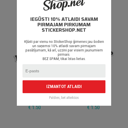
I Love Volkswagen
I Love Golf
IEGŪSTI 10% ATLAIDI SAVAM
€ 1.50
€ 1.50
PIRMAJAM PIRKUMAM
STICKERSHOP.NET
Kļūsti par vienu no StickerShop ģimenes jau šodien
un saņemsi 10% atlaidi savam pirmajam
pasūtījumam, kā arī, uzzini par visiem jaunumiem
pirmais.
BEZ SPAM, tikai īstas lietas.
IZMANTOT ATLAIDI
I Love GTI
I Love VR6
Paldies, bet atteikšos
€ 1.50
€ 1.50