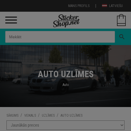
|
MANS PROFILS
LATVIEŠU
search
AUTO UZLĪMES
Auto
/
/
/
SĀKUMS
VEIKALS
UZLĪMES
AUTO UZLĪMES