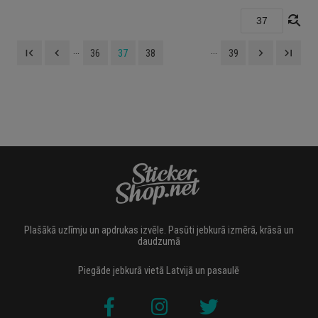
find_replace
...
...
first_page
navigate_before
navigate_next
last_page
36
37
38
39
Plašākā uzlīmju un apdrukas izvēle. Pasūti jebkurā izmērā, krāsā un
daudzumā
Piegāde jebkurā vietā Latvijā un pasaulē