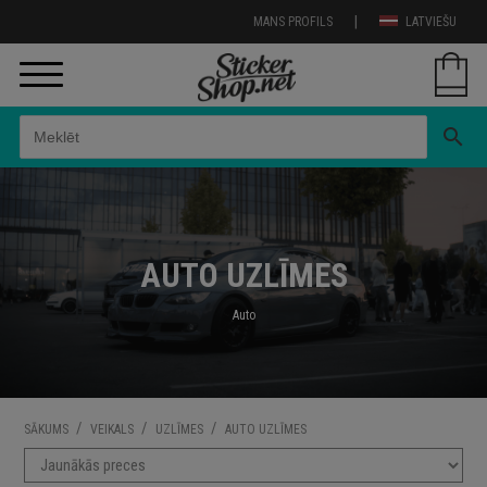
|
MANS PROFILS
LATVIEŠU
search
AUTO UZLĪMES
Auto
/
/
/
SĀKUMS
VEIKALS
UZLĪMES
AUTO UZLĪMES