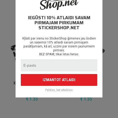
Mmmm Hueta
Shipelin
IEGŪSTI 10% ATLAIDI SAVAM
€ 1.35
€ 1.50
PIRMAJAM PIRKUMAM
STICKERSHOP.NET
Kļūsti par vienu no StickerShop ģimenes jau šodien
un saņemsi 10% atlaidi savam pirmajam
pasūtījumam, kā arī, uzzini par visiem jaunumiem
pirmais.
BEZ SPAM, tikai īstas lietas.
IZMANTOT ATLAIDI
Kompots Ir Dzīve e36
Turbo Puška
Paldies, bet atteikšos
€ 1.35
€ 1.35