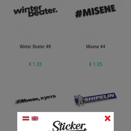
Winter Beater #8
Misene #4
€ 1.35
€ 1.35