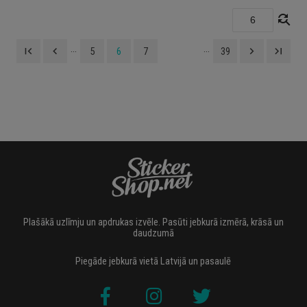
find_replace
...
...
first_page
navigate_before
navigate_next
last_page
5
6
7
39
Plašākā uzlīmju un apdrukas izvēle. Pasūti jebkurā izmērā, krāsā un
daudzumā
Piegāde jebkurā vietā Latvijā un pasaulē