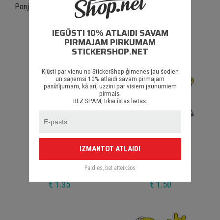
Ponjat I Prostit Borodach V2
Zombies Hunter
IEGŪSTI 10% ATLAIDI SAVAM
€ 1.50
€ 1.35
PIRMAJAM PIRKUMAM
STICKERSHOP.NET
Kļūsti par vienu no StickerShop ģimenes jau šodien
un saņemsi 10% atlaidi savam pirmajam
pasūtījumam, kā arī, uzzini par visiem jaunumiem
pirmais.
BEZ SPAM, tikai īstas lietas.
IZMANTOT ATLAIDI
Shocker V12
Homer Simpson V2
Paldies, bet atteikšos
€ 1.35
€ 1.50