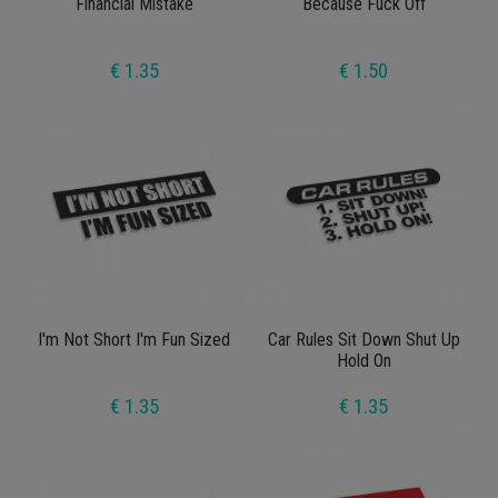
Financial Mistake
Because Fuck Off
€ 1.35
€ 1.50
I'm Not Short I'm Fun Sized
Car Rules Sit Down Shut Up
Hold On
€ 1.35
€ 1.35