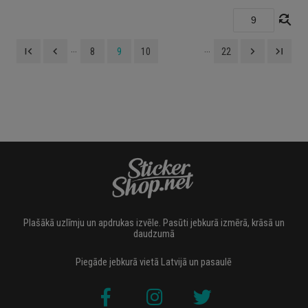
find_replace
...
...
first_page
navigate_before
navigate_next
last_page
8
9
10
22
Plašākā uzlīmju un apdrukas izvēle. Pasūti jebkurā izmērā, krāsā un
daudzumā
Piegāde jebkurā vietā Latvijā un pasaulē