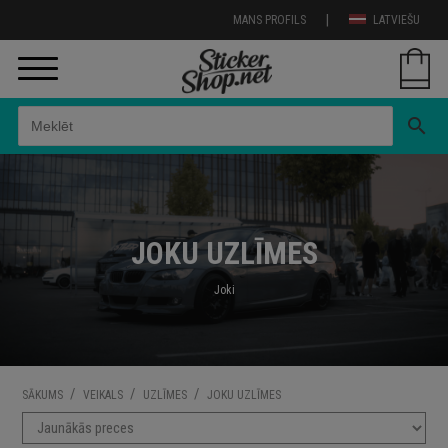
|
MANS PROFILS
LATVIEŠU
search
JOKU UZLĪMES
Joki
/
/
/
SĀKUMS
VEIKALS
UZLĪMES
JOKU UZLĪMES