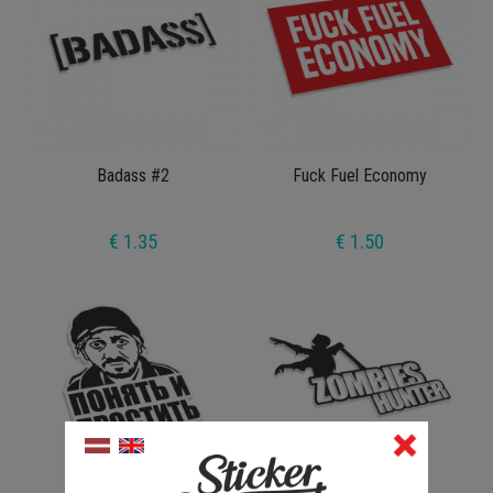
Badass #2
Fuck Fuel Economy
€ 1.35
€ 1.50