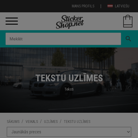
|
MANS PROFILS
LATVIEŠU
search
TEKSTU UZLĪMES
Teksti
/
/
/
SĀKUMS
VEIKALS
UZLĪMES
TEKSTU UZLĪMES