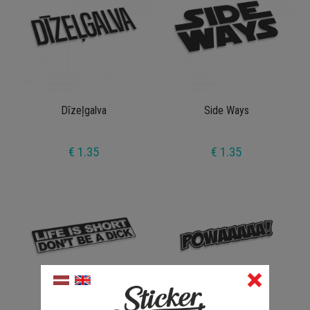
Dīzeļgalva
Side Ways
€ 1.35
€ 1.35