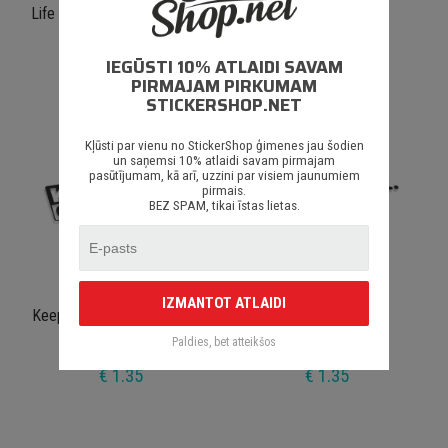
Life Is Short Don't Be A Dick
Powaaaaa!
IEGŪSTI 10% ATLAIDI SAVAM
€ 1.35
€ 1.35
PIRMAJAM PIRKUMAM
STICKERSHOP.NET
Kļūsti par vienu no StickerShop ģimenes jau šodien
un saņemsi 10% atlaidi savam pirmajam
pasūtījumam, kā arī, uzzini par visiem jaunumiem
pirmais.
BEZ SPAM, tikai īstas lietas.
IZMANTOT ATLAIDI
Keep Calm Go Fuck Yourself
Crapper
Paldies, bet atteikšos
€ 1.35
€ 1.35