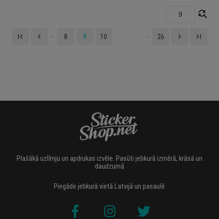
find_replace
...
...
first_page
navigate_before
navigate_next
last_page
8
9
10
26
Plašākā uzlīmju un apdrukas izvēle. Pasūti jebkurā izmērā, krāsā un
daudzumā
Piegāde jebkurā vietā Latvijā un pasaulē