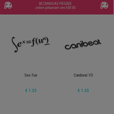
BEZMAKSAS PIEGĀDE
online pirkumam virs €30.00
Sex Fun
Canibeat V3
€ 1.35
€ 1.35