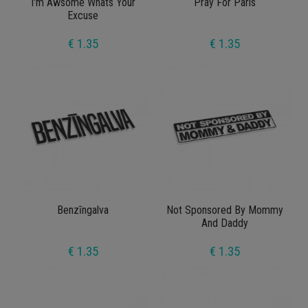
I'm Awsome Whats Your
Pray For Paris
Excuse
€ 1.35
€ 1.35
Benzīngalva
Not Sponsored By Mommy
And Daddy
€ 1.35
€ 1.35